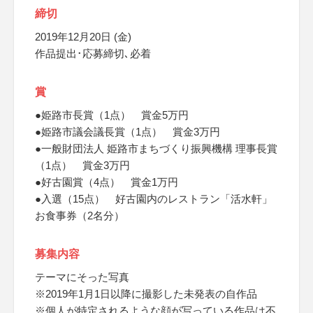
締切
2019年12月20日 (金)
作品提出･応募締切､必着
賞
●姫路市長賞（1点） 賞金5万円
●姫路市議会議長賞（1点） 賞金3万円
●一般財団法人 姫路市まちづくり振興機構 理事長賞
（1点） 賞金3万円
●好古園賞（4点） 賞金1万円
●入選（15点） 好古園内のレストラン「活水軒」
お食事券（2名分）
募集内容
テーマにそった写真
※2019年1月1日以降に撮影した未発表の自作品
※個人が特定されるような顔が写っている作品は不