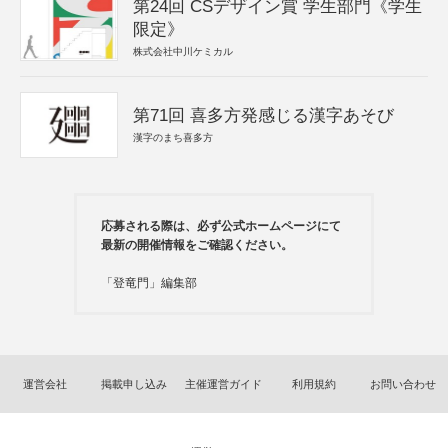
第24回 CSデザイン賞 学生部門《学生
限定》
株式会社中川ケミカル
第71回 喜多方発感じる漢字あそび
漢字のまち喜多方
応募される際は、必ず公式ホームページにて
最新の開催情報をご確認ください。
「登竜門」編集部
運営会社
掲載申し込み
主催運営ガイド
利用規約
お問い合わせ