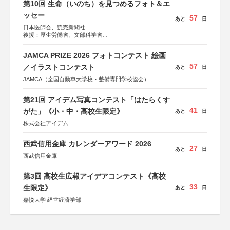
第10回 生命（いのち）を見つめるフォト＆エ
ッセー
57
あと
日
日本医師会、読売新聞社
後援：厚生労働省、文部科学省
協賛：東京海上日動火災保険株式会社、東京海上日動あん
しん生命保険株式会社
JAMCA PRIZE 2026 フォトコンテスト 絵画
57
／イラストコンテスト
あと
日
JAMCA（全国自動車大学校・整備専門学校協会）
第21回 アイデム写真コンテスト「はたらくす
41
がた」《小・中・高校生限定》
あと
日
株式会社アイデム
西武信用金庫 カレンダーアワード 2026
27
あと
日
西武信用金庫
第3回 高校生広報アイデアコンテスト《高校
33
生限定》
あと
日
嘉悦大学 経営経済学部