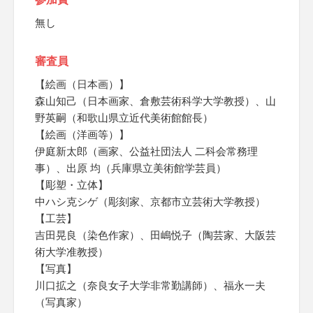
無し
審査員
【絵画（日本画）】
森山知己（日本画家、倉敷芸術科学大学教授）、山
野英嗣（和歌山県立近代美術館館長）
【絵画（洋画等）】
伊庭新太郎（画家、公益社団法人 二科会常務理
事）、出原 均（兵庫県立美術館学芸員）
【彫塑・立体】
中ハシ克シゲ（彫刻家、京都市立芸術大学教授）
【工芸】
吉田晃良（染色作家）、田嶋悦子（陶芸家、大阪芸
術大学准教授）
【写真】
川口拡之（奈良女子大学非常勤講師）、福永一夫
（写真家）