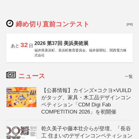
締め切り直前コンテスト
[PR]
2026 第37回 美浜美術展
32
あと
日
福井県美浜町、美浜町教育委員会、福井新聞社、関西電力株
式会社
ニュース
一覧
【公募情報】カインズ×コクヨ×VUILD
がタッグ、家具・木工品デザインコン
ペティション「CDM Digi Fab
COMPETITION 2026」を初開催
乾久美子や藤本壮介らが登壇、「長谷
工 住まいのデザインコンペティション