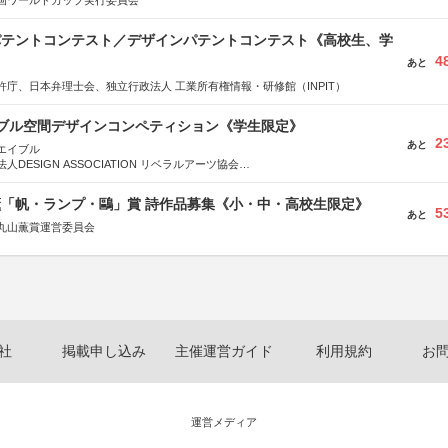
画ワールドカップ実行委員会
 パテントコンテスト／デザインパテントコンテスト《高校生、学
4
あと
許庁、日本弁理士会、独立行政法人 工業所有権情報・研修館（INPIT）
イブル空間デザインコンペティション《学生限定》
2
あと
エイブル
DESIGN ASSOCIATION リベラルアーツ協会
COMPANY株式会社
薫「帆・ランプ・鷗」賞 詩作品募集《小・中・高校生限定》
5
あと
丸山薫賞運営委員会
社
掲載申し込み
主催運営ガイド
利用規約
お
運営メディア