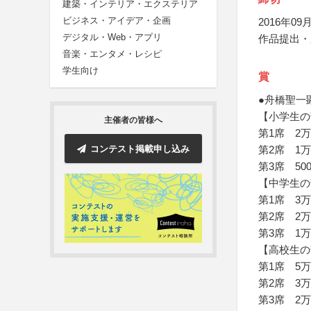
建築・インテリア・エクステリア
ビジネス・アイデア・企画
2016年09月
デジタル・Web・アプリ
作品提出・
音楽・エンタメ・レシピ
学生向け
賞
●舟橋聖一
【小学生の
主催者の皆様へ
第1席 2
コンテスト掲載申し込み
第2席 1
第3席 50
【中学生の
第1席 3
第2席 2
第3席 1
【高校生の
第1席 5
第2席 3
第3席 2