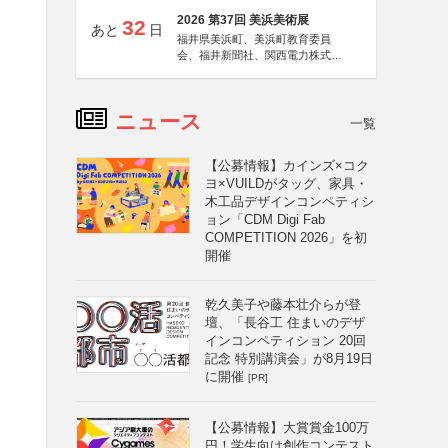
2026 第37回 美浜美術展
32
あと
日
福井県美浜町、美浜町教育委員
会、福井新聞社、関西電力株式会
社
ニュース
一覧
【公募情報】カインズ×コク
ヨ×VUILDがタッグ、家具・
木工品デザインコンペティシ
ョン「CDM Digi Fab
COMPETITION 2026」を初
開催
乾久美子や藤本壮介らが登
壇、「長谷工 住まいのデザ
インコンペティション 20回
記念 特別講演会」が8月19日
に開催
[PR]
【公募情報】大賞賞金100万
円！学生向け創作コンテスト