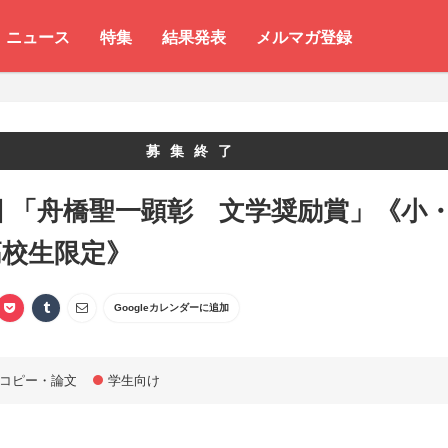
ニュース
特集
結果発表
メルマガ登録
募集終了
回 「舟橋聖一顕彰 文学奨励賞」《小
高校生限定》
Googleカレンダーに追加
コピー・論文
学生向け