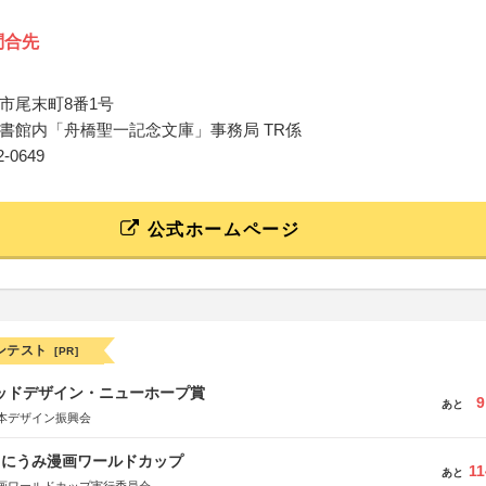
問合先
市尾末町8番1号
書館内「舟橋聖一記念文庫」事務局 TR係
22-0649
公式ホームページ
ンテスト
[PR]
グッドデザイン・ニューホープ賞
9
あと
本デザイン振興会
くにうみ漫画ワールドカップ
11
あと