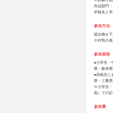
作品部門・
学校名と学
参加方法
提出物を下
※封筒の表
参加資格
●小学生・
県・岐阜県
●高校生に
県・三重県
※小学生・
高）での応
参加費