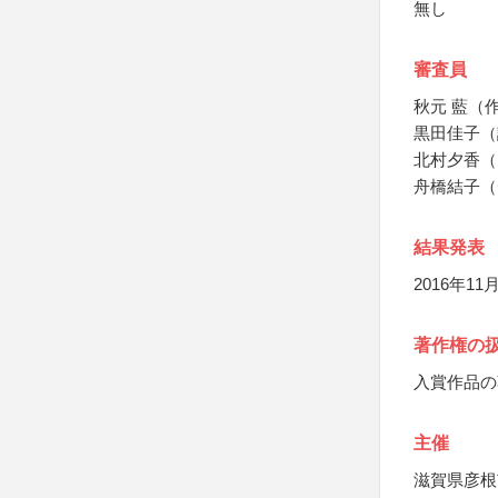
無し
審査員
秋元 藍（
黒田佳子（
北村夕香（
舟橋結子（
結果発表
2016年1
著作権の
入賞作品の
主催
滋賀県彦根