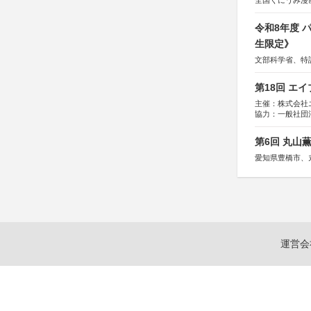
全国くにうみ漫
令和8年度
生限定》
文部科学省、特
第18回 エ
主催：株式会社
協力：一般社団法人
運営：TOKYO 
第6回 丸山
愛知県豊橋市、
運営会