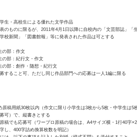
学生・高校生による優れた文学作品
表のものに限るが、2011年4月1日以降に自校内の「文芸部誌」「
学校新聞」「図書館報」等に発表された作品は可とする
生の部：作文
生の部：紀行文・作文
生の部：創作・随想・紀行文
募すること可、ただし同じ作品部門への応募は一人1編に限る
詰め原稿用紙30枚以内（作文に限り小学生は3枚から5枚・中学生は5
募可）で、縦書きとする
原稿でも応募可（ワープロ原稿の場合は、A4サイズ横・1行40字×2
字し、400字詰め換算枚数を明記）
には、以下の事項を記入した別紙（様式不問）を添付すること