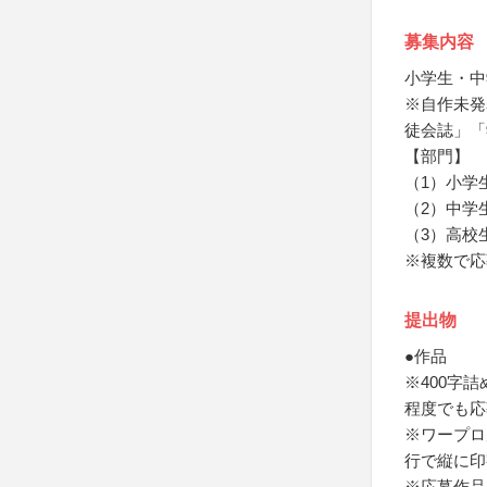
募集内容
小学生・中
※自作未発
徒会誌」「
【部門】
（1）小学
（2）中学
（3）高校
※複数で応
提出物
●作品
※400字
程度でも応
※ワープロ
行で縦に印
※応募作品