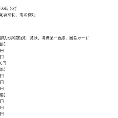
06日 (火)
応募締切、消印有効
顕彰文学奨励賞 賞状、舟橋聖一色紙、図書カード
部】
万円
万円
00円
部】
万円
万円
万円
部】
万円
万円
万円