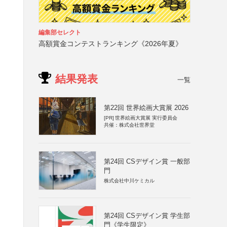
編集部セレクト
高額賞金コンテストランキング《2026年夏》
結果発表
一覧
第22回 世界絵画大賞展 2026
[PR]
世界絵画大賞展 実行委員会
共催：株式会社世界堂
第24回 CSデザイン賞 一般部
門
株式会社中川ケミカル
第24回 CSデザイン賞 学生部
門《学生限定》