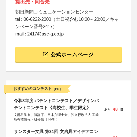
提出先・問合先
朝日新聞コミュニケーションセンター
tel : 06-6222-2000（土日祝含む10:00～20:00／キャ
ンペーン番号2417）
mail : 2417@asc-g.co.jp
公式ホームページ
おすすめのコンテスト
[PR]
令和8年度 パテントコンテスト／デザインパ
テントコンテスト《高校生、学生限定》
48
あと
日
文部科学省、特許庁、日本弁理士会、独立行政法人 工業
所有権情報・研修館（INPIT）
サンスター文具 第31回 文房具アイデアコン