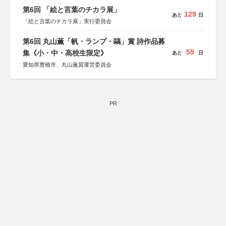
第6回 「絵と言葉のチカラ展」
129
あと
日
「絵と言葉のチカラ展」実行委員会
第6回 丸山薫「帆・ランプ・鷗」賞 詩作品募
55
集《小・中・高校生限定》
あと
日
愛知県豊橋市、丸山薫賞運営委員会
PR