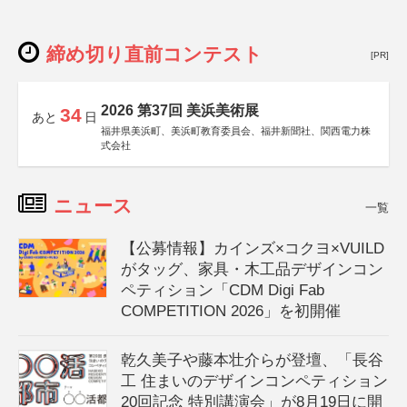
締め切り直前コンテスト
[PR]
2026 第37回 美浜美術展
34
あと
日
福井県美浜町、美浜町教育委員会、福井新聞社、関西電力株
式会社
ニュース
一覧
【公募情報】カインズ×コクヨ×VUILD
がタッグ、家具・木工品デザインコン
ペティション「CDM Digi Fab
COMPETITION 2026」を初開催
乾久美子や藤本壮介らが登壇、「長谷
工 住まいのデザインコンペティション
20回記念 特別講演会」が8月19日に開