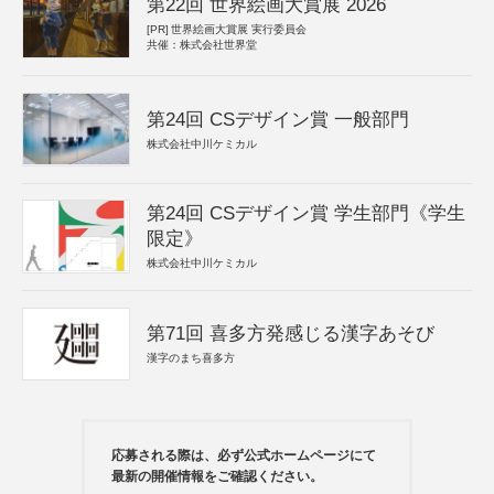
第22回 世界絵画大賞展 2026
[PR]
世界絵画大賞展 実行委員会
共催：株式会社世界堂
第24回 CSデザイン賞 一般部門
株式会社中川ケミカル
第24回 CSデザイン賞 学生部門《学生
限定》
株式会社中川ケミカル
第71回 喜多方発感じる漢字あそび
漢字のまち喜多方
応募される際は、必ず公式ホームページにて
最新の開催情報をご確認ください。