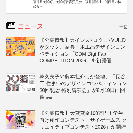
福井県美浜町、美浜町教育委員会、福井新聞社、関西電力株
式会社
ニュース
一覧
【公募情報】カインズ×コクヨ×VUILD
がタッグ、家具・木工品デザインコン
ペティション「CDM Digi Fab
COMPETITION 2026」を初開催
乾久美子や藤本壮介らが登壇、「長谷
工 住まいのデザインコンペティション
20回記念 特別講演会」が8月19日に開
催
[PR]
【公募情報】大賞賞金100万円！学生
向け創作コンテスト「サイゲームス ク
リエイティブコンテスト2026」が開催