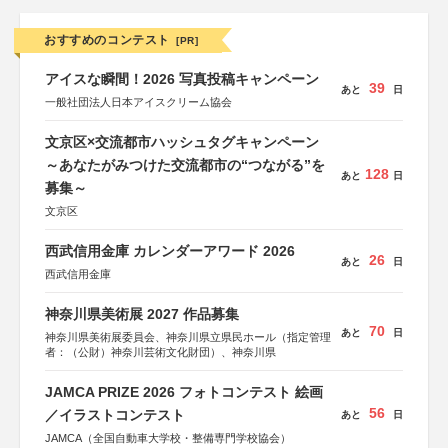
おすすめのコンテスト
[PR]
アイスな瞬間！2026 写真投稿キャンペーン
39
あと
日
一般社団法人日本アイスクリーム協会
文京区×交流都市ハッシュタグキャンペーン
～あなたがみつけた交流都市の“つながる”を
128
あと
日
募集～
文京区
西武信用金庫 カレンダーアワード 2026
26
あと
日
西武信用金庫
神奈川県美術展 2027 作品募集
70
あと
日
神奈川県美術展委員会、神奈川県立県民ホール（指定管理
者：（公財）神奈川芸術文化財団）、神奈川県
JAMCA PRIZE 2026 フォトコンテスト 絵画
56
／イラストコンテスト
あと
日
JAMCA（全国自動車大学校・整備専門学校協会）