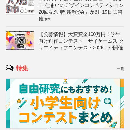
工 住まいのデザインコンペティション
20回記念 特別講演会」が8月19日に開
催
[PR]
【公募情報】大賞賞金100万円！学生
向け創作コンテスト「サイゲームス ク
リエイティブコンテスト2026」が開催
特集
一覧