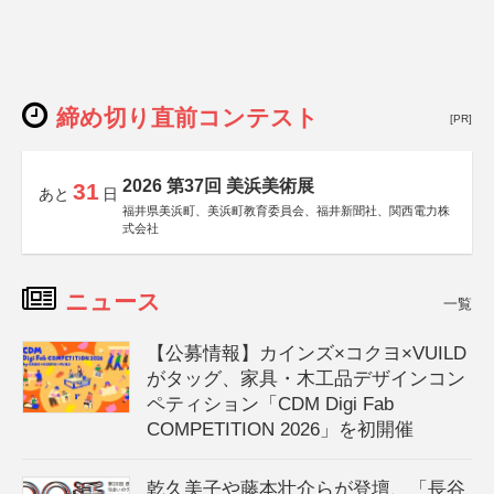
締め切り直前コンテスト
[PR]
2026 第37回 美浜美術展
31
あと
日
福井県美浜町、美浜町教育委員会、福井新聞社、関西電力株
式会社
ニュース
一覧
【公募情報】カインズ×コクヨ×VUILD
がタッグ、家具・木工品デザインコン
ペティション「CDM Digi Fab
COMPETITION 2026」を初開催
乾久美子や藤本壮介らが登壇、「長谷