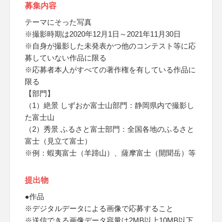
募集内容
テーマにそった写真
※撮影時期は2020年12月1日～2021年11月30日
※自身が撮影した未発表かつ他のコンテスト等に応
募していない作品に限る
※応募者本人がすべての著作権を有している作品に
限る
【部門】
（1）絶景 しずおか富士山部門：静岡県内で撮影し
た富士山
（2）秀景 ふるさと富士部門：全国各地のふるさと
富士（見立て富士）
※例：蝦夷富士（羊蹄山）、薩摩富士（開聞岳）等
提出物
●作品
※デジタルデータによる画像で応募すること
※送信できる画像データ容量は2MB以上10MB以下