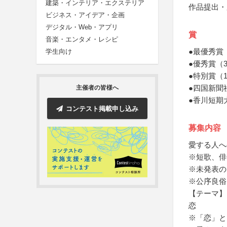
建築・インテリア・エクステリア
作品提出・
ビジネス・アイデア・企画
デジタル・Web・アプリ
賞
音楽・エンタメ・レシピ
●最優秀賞
学生向け
●優秀賞（
●特別賞（
●四国新聞
主催者の皆様へ
●香川短期
コンテスト掲載申し込み
募集内容
愛する人へ
※短歌、俳
※未発表の
※公序良俗
【テーマ】
恋
※「恋」と