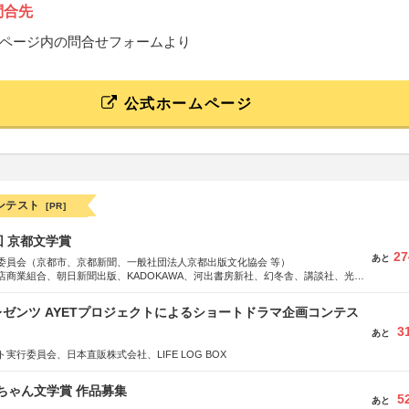
問合先
ページ内の問合せフォームより
公式ホームページ
ンテスト
[PR]
回 京都文学賞
27
あと
委員会（京都市、京都新聞、一般社団法人京都出版文化協会 等）
店商業組合、朝日新聞出版、KADOKAWA、河出書房新社、幻冬舎、講談社、光文
学館、祥伝社、新潮社、淡交社、ちいさいミシマ社、徳間書店、早川書房、PHP
、文藝春秋、ポプラ社、毎日新聞出版
ゼンツ AYETプロジェクトによるショートドラマ企画コンテス
3
あと
実行委員会、日本直販株式会社、LIFE LOG BOX
っちゃん文学賞 作品募集
5
あと