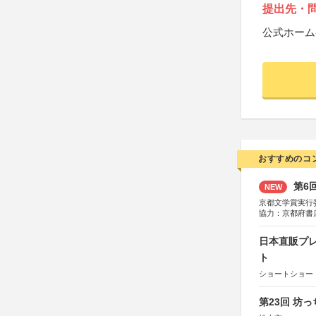
提出先・
公式ホーム
おすすめのコ
第6
NEW
京都文学賞実行
協力：京都府書
社、集英社、小
研究所、双葉社
日本直販プレ
ト
ショートショート
第23回 坊