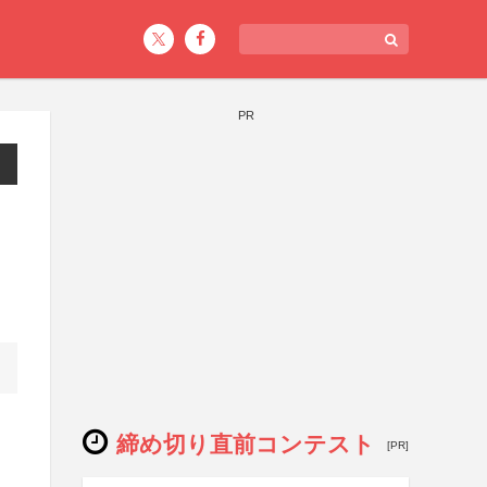
PR
締め切り直前コンテスト
[PR]