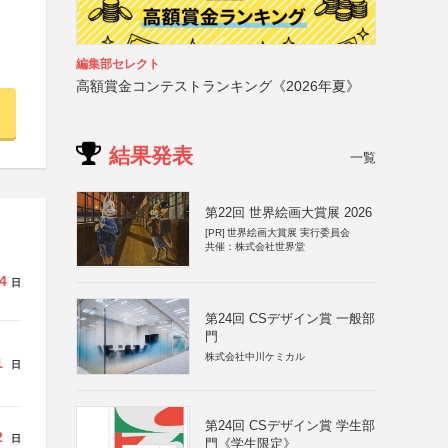
編集部セレクト
高額賞金コンテストランキング《2026年夏》
結果発表
一覧
第22回 世界絵画大賞展 2026
[PR]
世界絵画大賞展 実行委員会
共催：株式会社世界堂
4
日
第24回 CSデザイン賞 一般部
門
株式会社中川ケミカル
1
日
第24回 CSデザイン賞 学生部
2
日
門《学生限定》