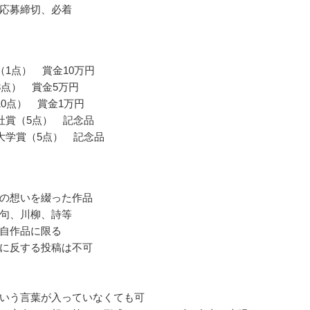
応募締切、必着
（1点） 賞金10万円
3点） 賞金5万円
10点） 賞金1万円
社賞（5点） 記念品
大学賞（5点） 記念品
の想いを綴った作品
句、川柳、詩等
自作品に限る
に反する投稿は不可
いう言葉が入っていなくても可