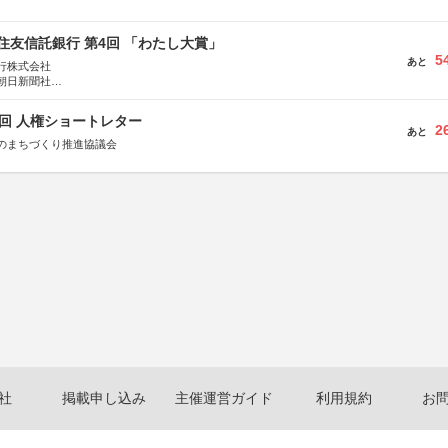
住友信託銀行 第4回 「わたし大賞」
5
あと
行株式会社
朝日新聞社
株式会社
5回 人権ショートレター
2
あと
のまちづくり推進協議会
社
掲載申し込み
主催運営ガイド
利用規約
お