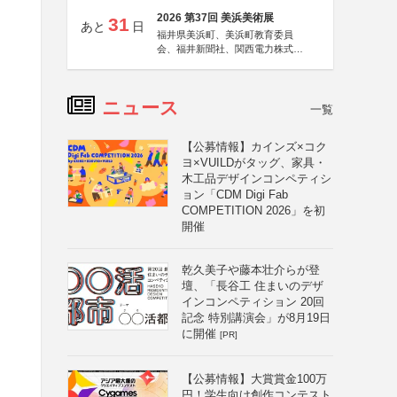
2026 第37回 美浜美術展
31
あと
日
福井県美浜町、美浜町教育委員
会、福井新聞社、関西電力株式会
社
ニュース
一覧
【公募情報】カインズ×コク
ヨ×VUILDがタッグ、家具・
木工品デザインコンペティシ
ョン「CDM Digi Fab
COMPETITION 2026」を初
開催
乾久美子や藤本壮介らが登
壇、「長谷工 住まいのデザ
インコンペティション 20回
記念 特別講演会」が8月19日
に開催
[PR]
【公募情報】大賞賞金100万
円！学生向け創作コンテスト