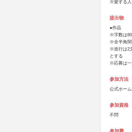
※愛する人
提出物
●作品
※字数は8
※全半角関
※改行は2
とする
※応募は一
参加方法
公式ホーム
参加資格
不問
参加費