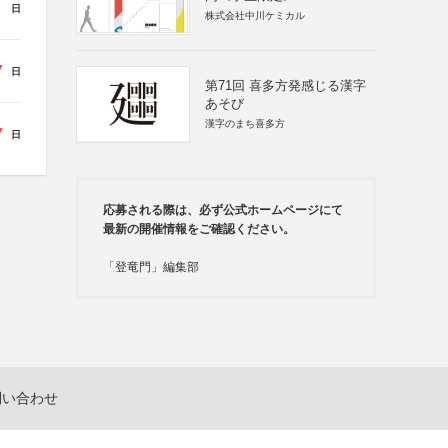
日
株式会社中川ケミカル
7
日
第71回 喜多方発感じる漢字
あそび
漢字のまち喜多方
7
日
応募される際は、必ず公式ホームページにて
最新の開催情報をご確認ください。
「登竜門」編集部
問い合わせ