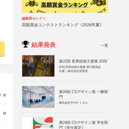
編集部セレクト
高額賞金コンテストランキング《2026年夏》
結果発表
一覧
第22回 世界絵画大賞展 2026
[PR]
世界絵画大賞展 実行委員会
共催：株式会社世界堂
第24回 CSデザイン賞 一般部
4
日
門
株式会社中川ケミカル
日
第24回 CSデザイン賞 学生部
門《学生限定》