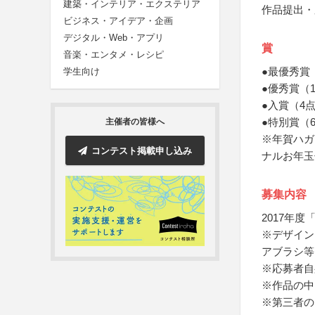
建築・インテリア・エクステリア
作品提出・
ビジネス・アイデア・企画
デジタル・Web・アプリ
賞
音楽・エンタメ・レシピ
●最優秀賞
学生向け
●優秀賞（
●入賞（4
●特別賞（
主催者の皆様へ
※年賀ハガ
コンテスト掲載申し込み
ナルお年玉
募集内容
2017年
※デザイン
アブラシ等
※応募者自
※作品の中
※第三者の