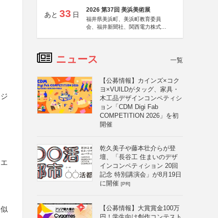
2026 第37回 美浜美術展
33
あと
日
福井県美浜町、美浜町教育委員
会、福井新聞社、関西電力株式会
社
ニュース
一覧
【公募情報】カインズ×コク
ヨ×VUILDがタッグ、家具・
リジ
木工品デザインコンペティシ
ョン「CDM Digi Fab
COMPETITION 2026」を初
開催
乾久美子や藤本壮介らが登
壇、「長谷工 住まいのデザ
・エ
インコンペティション 20回
記念 特別講演会」が8月19日
に開催
[PR]
る
【公募情報】大賞賞金100万
真似
円！学生向け創作コンテスト