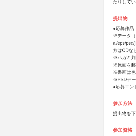
たりしてい
提出物
●応募作品
※データ（Il
ai/eps
方はCDな
※ハガキ判
※原画を郵
※書画は色
※PSDデ
●応募エン
参加方法
提出物を下
参加資格