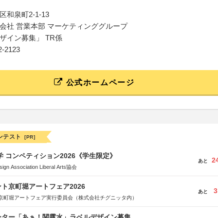
和泉町2-1-13
会社 営業本部 マーケティンググループ
ザイン募集」 TR係
42-2123
公式ホームページ
ンテスト
[PR]
大学 コンペティション2026《学生限定》
2
あと
Association Liberal Arts協会
ト京町堀アートフェア2026
3
あと
京町堀アートフェア実行委員会（株式会社チグニッタ内）
ーター「あぁ！関露水」ラベルデザイン募集