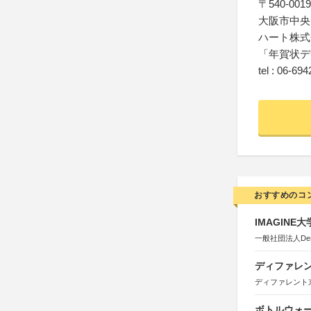
〒540-0019
大阪市中央区
ハート株式
「年賀状デ
tel : 06-69
おすすめのコ
IMAGINE
一般社団法人Design 
ディファレン
ディファレント
ボトルウォ