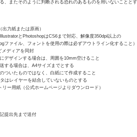
る、またそのように判断される恐れのあるものを用いないことと
（出力紙または原画）
lustratorとPhotoshopはCS6まで対応、解像度350dpi以上の
/psd/jpgファイル、フォントを使用の際は必ずアウトライン化すること
どメディアを同封
にデザインする場合は、周囲を10mm空けること
送する場合は、A4サイズまでとする
のついたものではなく、白紙にて作成すること
ータはレイヤーを結合していないものとする
トリー用紙（公式ホームページよりダウンロード）
記提出先まで送付