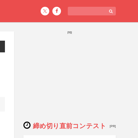
PR
締め切り直前コンテスト
[PR]