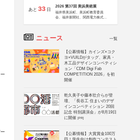
2026 第37回 美浜美術展
33
あと
日
福井県美浜町、美浜町教育委員
会、福井新聞社、関西電力株式会
社
ニュース
一覧
【公募情報】カインズ×コク
ヨ×VUILDがタッグ、家具・
木工品デザインコンペティシ
ョン「CDM Digi Fab
マー
COMPETITION 2026」を初
開催
乾久美子や藤本壮介らが登
壇、「長谷工 住まいのデザ
インコンペティション 20回
記念 特別講演会」が8月19日
に開催
[PR]
デー
【公募情報】大賞賞金100万
円！学生向け創作コンテスト