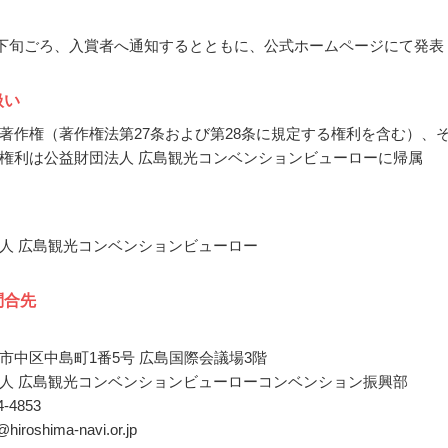
1月下旬ごろ、入賞者へ通知するとともに、公式ホームページにて発表
扱い
著作権（著作権法第27条および第28条に規定する権利を含む）、
権利は公益財団法人 広島観光コンベンションビューローに帰属
人 広島観光コンベンションビューロー
問合先
市中区中島町1番5号 広島国際会議場3階
人 広島観光コンベンションビューローコンベンション振興部
44-4853
@hiroshima-navi.or.jp