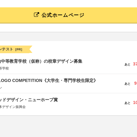
公式ホームページ
ンテスト
[PR]
山中等教育学校（仮称）の校章デザイン募集
3
あと
等学校
 LOGO COMPETITION《大学生・専門学校生限定》
9
あと
ン
グッドデザイン・ニューホープ賞
1
あと
本デザイン振興会