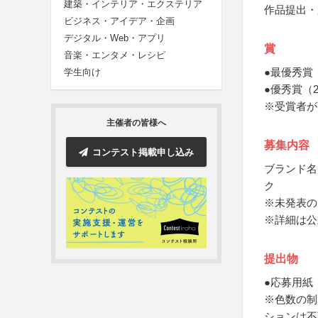
建築・インテリア・エクステリア
作品提出・
ビジネス・アイデア・企画
デジタル・Web・アプリ
賞
音楽・エンタメ・レシピ
●最優秀賞
学生向け
●優秀賞（
※受賞者が
主催者の皆様へ
募集内容
コンテスト掲載申し込み
ブランド名
ク
※未発表の
※詳細は公
提出物
●応募用紙
※色数の制
ションは不