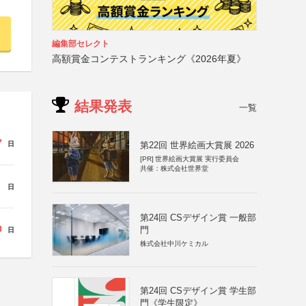
編集部セレクト
高額賞金コンテストランキング《2026年夏》
結果発表
一覧
7
日
第22回 世界絵画大賞展 2026
[PR]
世界絵画大賞展 実行委員会
共催：株式会社世界堂
日
第24回 CSデザイン賞 一般部
0
門
日
株式会社中川ケミカル
第24回 CSデザイン賞 学生部
門《学生限定》