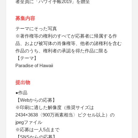
者全員に「ハワイ手帳2019」を贈呈
募集内容
テーマにそった写真
※著作権等の権利のすべてが応募者に帰属する作
品、および被写体の肖像権等、他者の諸権利を含む
作品のうち、権利者の承認を得た作品に限る
【テーマ】
Paradise of Hawaii
提出物
●作品
【Webからの応募】
※印刷に適した解像度（推奨サイズは
2434×3638〈900万画素相当〉ピクセル以上）の
jpegファイル
※応募は一人5点まで
【SNSからの応募】