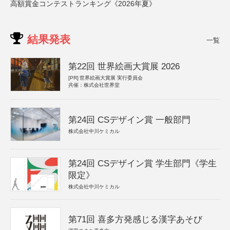
高額賞金コンテストランキング《2026年夏》
結果発表
一覧
第22回 世界絵画大賞展 2026
[PR]
世界絵画大賞展 実行委員会
共催：株式会社世界堂
第24回 CSデザイン賞 一般部門
株式会社中川ケミカル
第24回 CSデザイン賞 学生部門《学生
限定》
株式会社中川ケミカル
第71回 喜多方発感じる漢字あそび