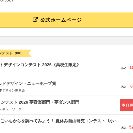
公式ホームページ
ンテスト
[PR]
クトデザインコンテスト 2026《高校生限定》
1
あと
グッドデザイン・ニューホープ賞
8
あと
本デザイン振興会
ンテスト 2026 夢音楽部門・夢ダンス部門
本日
スネットワーク
すごいちからを調べてみよう！ 夏休み自由研究コンテスト《小・
5
》
あと