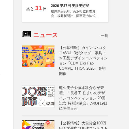
2026 第37回 美浜美術展
31
あと
日
福井県美浜町、美浜町教育委員
会、福井新聞社、関西電力株式会
社
ニュース
一覧
【公募情報】カインズ×コク
ヨ×VUILDがタッグ、家具・
木工品デザインコンペティシ
ョン「CDM Digi Fab
COMPETITION 2026」を初
し
開催
乾久美子や藤本壮介らが登
壇、「長谷工 住まいのデザ
インコンペティション 20回
記念 特別講演会」が8月19日
に開催
[PR]
【公募情報】大賞賞金100万
円！学生向け創作コンテスト