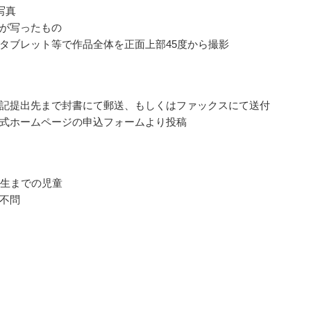
写真
が写ったもの
タブレット等で作品全体を正面上部45度から撮影
記提出先まで封書にて郵送、もしくはファックスにて送付
式ホームページの申込フォームより投稿
年生までの児童
不問