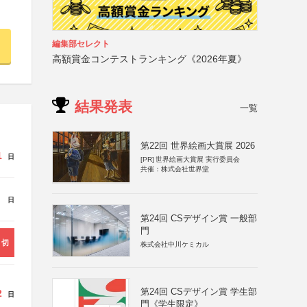
編集部セレクト
高額賞金コンテストランキング《2026年夏》
結果発表
一覧
第22回 世界絵画大賞展 2026
1
日
[PR]
世界絵画大賞展 実行委員会
共催：株式会社世界堂
日
第24回 CSデザイン賞 一般部
門
締切
株式会社中川ケミカル
第24回 CSデザイン賞 学生部
2
日
門《学生限定》