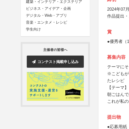
建築・インテリア・エクステリア
ビジネス・アイデア・企画
2024年07月
デジタル・Web・アプリ
作品提出・
音楽・エンタメ・レシピ
学生向け
賞
●優秀者（
主催者の皆様へ
募集内容
コンテスト掲載申し込み
テーマにそ
※こどもが
たレシピ
【テーマ】
朝ごはんで
これが私の
提出物
●応募用紙