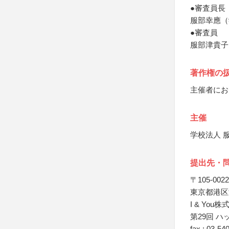
●審査員長
服部幸應（
●審査員
服部津貴子
著作権の
主催者にお
主催
学校法人 
提出先・
〒105-0022
東京都港区海岸
I & You
第29回 
fax : 03-54