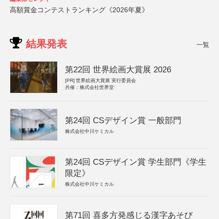
高額賞金コンテストランキング《2026年夏》
結果発表
一覧
第22回 世界絵画大賞展 2026
[PR]
世界絵画大賞展 実行委員会
共催：株式会社世界堂
第24回 CSデザイン賞 一般部門
株式会社中川ケミカル
第24回 CSデザイン賞 学生部門《学生
限定》
株式会社中川ケミカル
第71回 喜多方発感じる漢字あそび