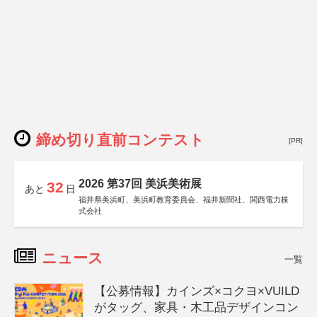
締め切り直前コンテスト
[PR]
2026 第37回 美浜美術展
32
あと
日
福井県美浜町、美浜町教育委員会、福井新聞社、関西電力株
式会社
ニュース
一覧
【公募情報】カインズ×コクヨ×VUILD
がタッグ、家具・木工品デザインコン