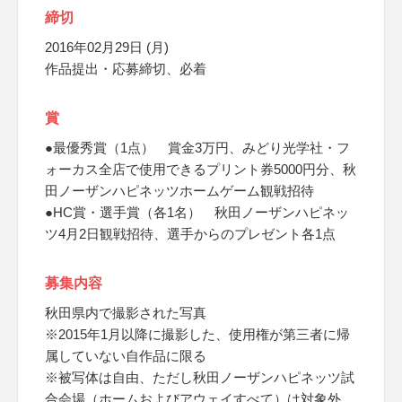
締切
2016年02月29日 (月)
作品提出・応募締切、必着
賞
●最優秀賞（1点） 賞金3万円、みどり光学社・フ
ォーカス全店で使用できるプリント券5000円分、秋
田ノーザンハピネッツホームゲーム観戦招待
●HC賞・選手賞（各1名） 秋田ノーザンハピネッ
ツ4月2日観戦招待、選手からのプレゼント各1点
募集内容
秋田県内で撮影された写真
※2015年1月以降に撮影した、使用権が第三者に帰
属していない自作品に限る
※被写体は自由、ただし秋田ノーザンハピネッツ試
合会場（ホームおよびアウェイすべて）は対象外