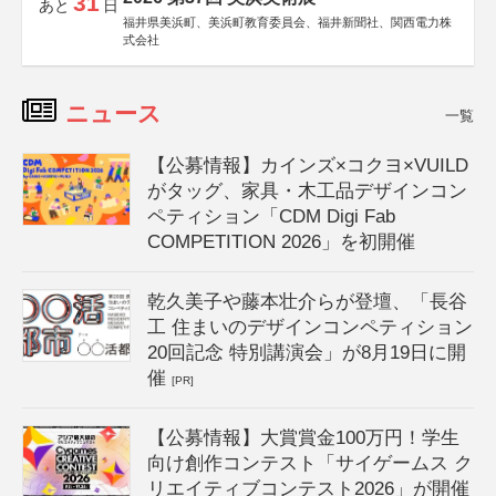
31
あと
日
福井県美浜町、美浜町教育委員会、福井新聞社、関西電力株
式会社
ニュース
一覧
【公募情報】カインズ×コクヨ×VUILD
がタッグ、家具・木工品デザインコン
ペティション「CDM Digi Fab
COMPETITION 2026」を初開催
乾久美子や藤本壮介らが登壇、「長谷
工 住まいのデザインコンペティション
20回記念 特別講演会」が8月19日に開
催
[PR]
【公募情報】大賞賞金100万円！学生
向け創作コンテスト「サイゲームス ク
リエイティブコンテスト2026」が開催