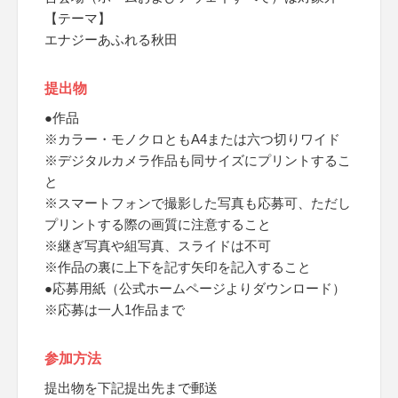
【テーマ】
エナジーあふれる秋田
提出物
●作品
※カラー・モノクロともA4または六つ切りワイド
※デジタルカメラ作品も同サイズにプリントするこ
と
※スマートフォンで撮影した写真も応募可、ただし
プリントする際の画質に注意すること
※継ぎ写真や組写真、スライドは不可
※作品の裏に上下を記す矢印を記入すること
●応募用紙（公式ホームページよりダウンロード）
※応募は一人1作品まで
参加方法
提出物を下記提出先まで郵送