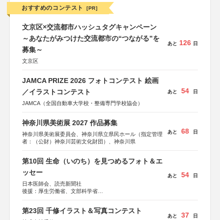
おすすめのコンテスト
[PR]
文京区×交流都市ハッシュタグキャンペーン
～あなたがみつけた交流都市の“つながる”を
126
あと
日
募集～
文京区
JAMCA PRIZE 2026 フォトコンテスト 絵画
54
／イラストコンテスト
あと
日
JAMCA（全国自動車大学校・整備専門学校協会）
神奈川県美術展 2027 作品募集
68
あと
日
神奈川県美術展委員会、神奈川県立県民ホール（指定管理
者：（公財）神奈川芸術文化財団）、神奈川県
第10回 生命（いのち）を見つめるフォト＆エ
ッセー
54
あと
日
日本医師会、読売新聞社
後援：厚生労働省、文部科学省
協賛：東京海上日動火災保険株式会社、東京海上日動あん
しん生命保険株式会社
第23回 千修イラスト＆写真コンテスト
37
あと
日