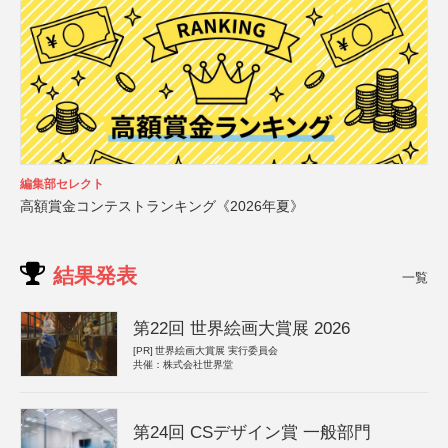
編集部セレクト
高額賞金コンテストランキング《2026年夏》
結果発表
一覧
第22回 世界絵画大賞展 2026
[PR]
世界絵画大賞展 実行委員会
共催：株式会社世界堂
第24回 CSデザイン賞 一般部門