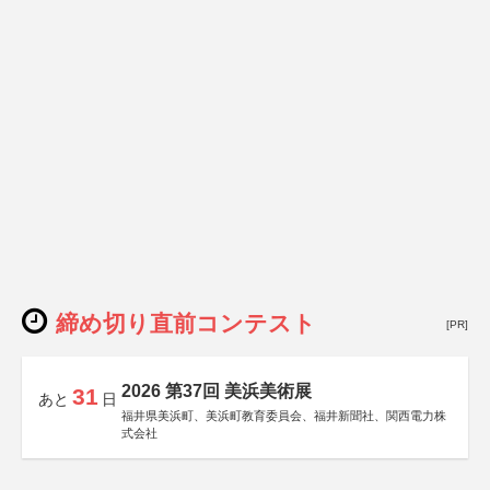
日本経済団体連合会
関西経済連合会
「“よい仕事おこし”フェア」実行委員会
関西文化学術研究都市推進機構
東京難病団体連絡協議会
締め切り直前コンテスト
[PR]
2026 第37回 美浜美術展
31
あと
日
福井県美浜町、美浜町教育委員会、福井新聞社、関西電力株
式会社