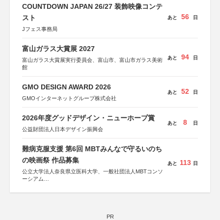
COUNTDOWN JAPAN 26/27 装飾映像コンテ
56
スト
あと
日
Jフェス事務局
富山ガラス大賞展 2027
94
あと
日
富山ガラス大賞展実行委員会、富山市、富山市ガラス美術
館
GMO DESIGN AWARD 2026
52
あと
日
GMOインターネットグループ株式会社
2026年度グッドデザイン・ニューホープ賞
8
あと
日
公益財団法人日本デザイン振興会
難病克服支援 第6回 MBTみんなで守るいのち
の映画祭 作品募集
113
あと
日
公立大学法人奈良県立医科大学、一般社団法人MBTコンソ
ーシアム
協力：読売新聞社
後援：厚生労働省
文部科学省
奈良県
PR