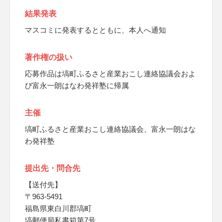
結果発表
マスコミに発表するとともに、本人へ通知
著作権の扱い
応募作品は塙町ふるさと産業おこし連絡協議会およ
び富永一朗はなわ発祥塾に帰属
主催
塙町ふるさと産業おこし連絡協議会、富永一朗はな
わ発祥塾
提出先・問合先
【送付先】
〒963-5491
福島県東白川郡塙町
塙郵便局私書箱第7号