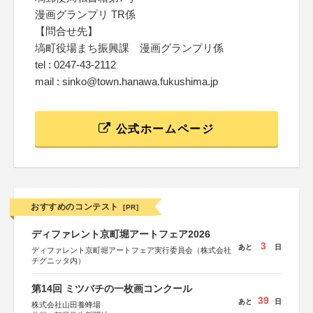
漫画グランプリ TR係
【問合せ先】
塙町役場まち振興課 漫画グランプリ係
tel : 0247-43-2112
mail : sinko@town.hanawa.fukushima.jp
公式ホームページ
おすすめのコンテスト
[PR]
ディファレント京町堀アートフェア2026
3
あと
日
ディファレント京町堀アートフェア実行委員会（株式会社
チグニッタ内）
第14回 ミツバチの一枚画コンクール
39
あと
日
株式会社山田養蜂場