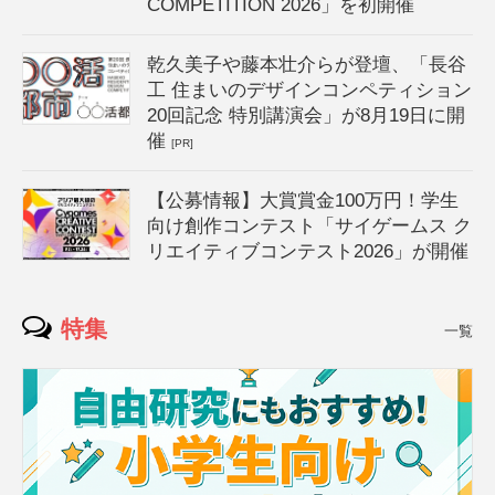
COMPETITION 2026」を初開催
乾久美子や藤本壮介らが登壇、「長谷
工 住まいのデザインコンペティション
20回記念 特別講演会」が8月19日に開
催
[PR]
【公募情報】大賞賞金100万円！学生
向け創作コンテスト「サイゲームス ク
リエイティブコンテスト2026」が開催
特集
一覧