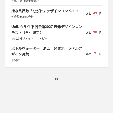
共催：朝日学生新聞社
撥水風呂敷『ながれ』デザインコンペ2026
43
あと
日
朝倉染布株式会社
UniLife学生下宿年鑑2027 表紙デザインコン
38
テスト《学生限定》
あと
日
株式会社ジェイ・エス・ビー
ボトルウォーター「あぁ！関露水」ラベルデ
7
ザイン募集
あと
日
下関市
PR