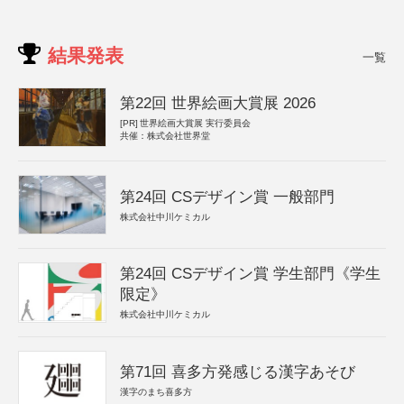
結果発表
一覧
第22回 世界絵画大賞展 2026
[PR]
世界絵画大賞展 実行委員会
共催：株式会社世界堂
第24回 CSデザイン賞 一般部門
株式会社中川ケミカル
第24回 CSデザイン賞 学生部門《学生
限定》
株式会社中川ケミカル
第71回 喜多方発感じる漢字あそび
漢字のまち喜多方