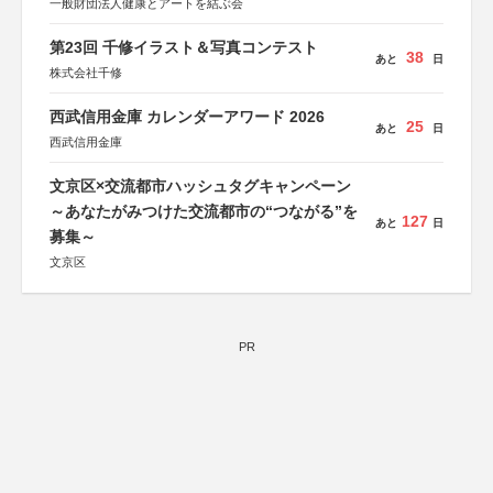
一般財団法人健康とアートを結ぶ会
第23回 千修イラスト＆写真コンテスト
38
あと
日
株式会社千修
西武信用金庫 カレンダーアワード 2026
25
あと
日
西武信用金庫
文京区×交流都市ハッシュタグキャンペーン
～あなたがみつけた交流都市の“つながる”を
127
あと
日
募集～
文京区
PR