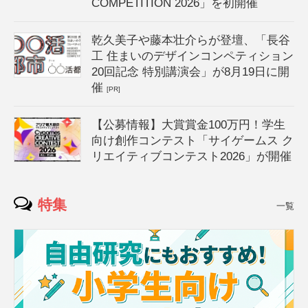
COMPETITION 2026」を初開催
乾久美子や藤本壮介らが登壇、「長谷
工 住まいのデザインコンペティション
20回記念 特別講演会」が8月19日に開
催
[PR]
【公募情報】大賞賞金100万円！学生
向け創作コンテスト「サイゲームス ク
リエイティブコンテスト2026」が開催
特集
一覧