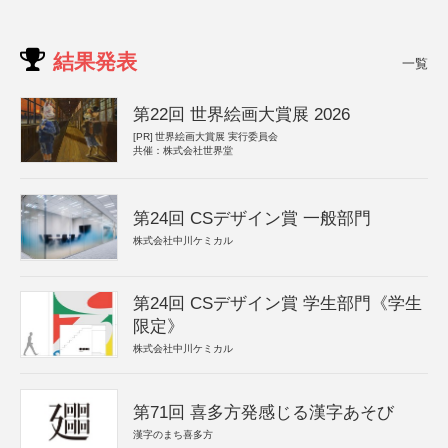
結果発表
一覧
第22回 世界絵画大賞展 2026
[PR]
世界絵画大賞展 実行委員会
共催：株式会社世界堂
第24回 CSデザイン賞 一般部門
株式会社中川ケミカル
第24回 CSデザイン賞 学生部門《学生
限定》
株式会社中川ケミカル
第71回 喜多方発感じる漢字あそび
漢字のまち喜多方