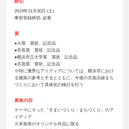
締切
2019年11月30日 (土)
事前登録締切､必着
賞
●大賞 賞状、記念品
●市長賞 賞状、記念品
●横浜市立大学賞 賞状、記念品
●京急賞 賞状、記念品
※特に優秀なアイディアについては、横浜市におけ
る施策の参考とするとともに、今後の京急沿線まち
づくりにおいて具体化の検討を行う
募集内容
テーマにそった「すまいづくり・まちづくり」のア
イディア
※未発表のオリジナル作品に限る