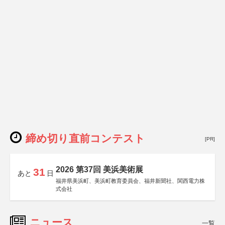
締め切り直前コンテスト
[PR]
2026 第37回 美浜美術展
31
あと
日
福井県美浜町、美浜町教育委員会、福井新聞社、関西電力株
式会社
ニュース
一覧