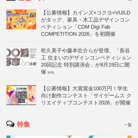
【公募情報】カインズ×コクヨ×VUILD
がタッグ、家具・木工品デザインコン
ペティション「CDM Digi Fab
COMPETITION 2026」を初開催
乾久美子や藤本壮介らが登壇、「長谷
工 住まいのデザインコンペティション
20回記念 特別講演会」が8月19日に開
催
[PR]
【公募情報】大賞賞金100万円！学生
向け創作コンテスト「サイゲームス ク
リエイティブコンテスト2026」が開催
特集
一覧