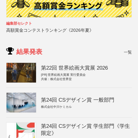
編集部セレクト
高額賞金コンテストランキング《2026年夏》
結果発表
一覧
第22回 世界絵画大賞展 2026
[PR]
世界絵画大賞展 実行委員会
共催：株式会社世界堂
第24回 CSデザイン賞 一般部門
株式会社中川ケミカル
第24回 CSデザイン賞 学生部門《学生
限定》