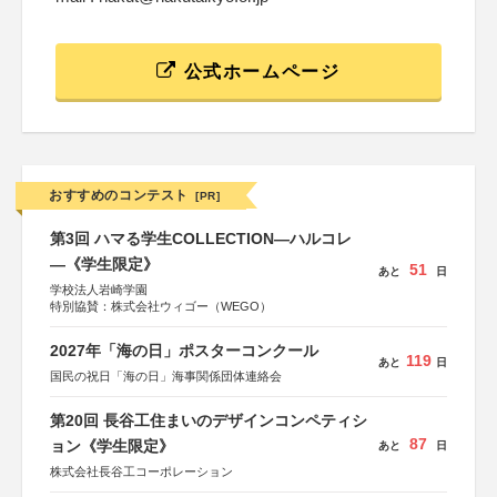
公式ホームページ
おすすめのコンテスト
[PR]
第3回 ハマる学生COLLECTION―ハルコレ
―《学生限定》
51
あと
日
学校法人岩崎学園
特別協賛：株式会社ウィゴー（WEGO）
2027年「海の日」ポスターコンクール
119
あと
日
国民の祝日「海の日」海事関係団体連絡会
第20回 長谷工住まいのデザインコンペティシ
87
ョン《学生限定》
あと
日
株式会社長谷工コーポレーション