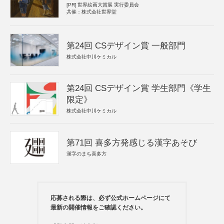
[PR]
世界絵画大賞展 実行委員会
共催：株式会社世界堂
第24回 CSデザイン賞 一般部門
株式会社中川ケミカル
第24回 CSデザイン賞 学生部門《学生
限定》
株式会社中川ケミカル
第71回 喜多方発感じる漢字あそび
漢字のまち喜多方
応募される際は、必ず公式ホームページにて
最新の開催情報をご確認ください。