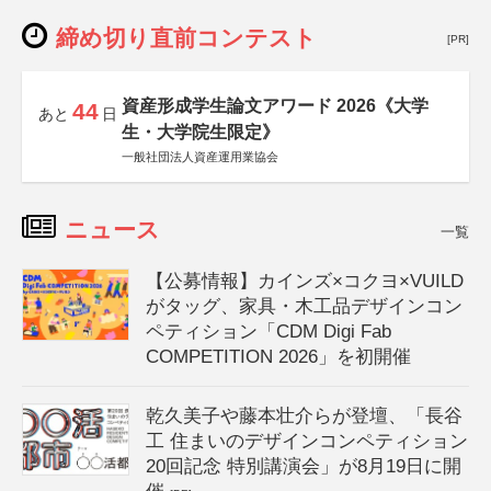
締め切り直前コンテスト
[PR]
資産形成学生論文アワード 2026《大学
44
あと
日
生・大学院生限定》
一般社団法人資産運用業協会
ニュース
一覧
【公募情報】カインズ×コクヨ×VUILD
がタッグ、家具・木工品デザインコン
ペティション「CDM Digi Fab
COMPETITION 2026」を初開催
乾久美子や藤本壮介らが登壇、「長谷
工 住まいのデザインコンペティション
20回記念 特別講演会」が8月19日に開