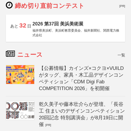
締め切り直前コンテスト
[PR]
2026 第37回 美浜美術展
32
あと
日
福井県美浜町、美浜町教育委員会、福井新聞社、関西電力株
式会社
ニュース
一覧
【公募情報】カインズ×コクヨ×VUILD
がタッグ、家具・木工品デザインコン
ペティション「CDM Digi Fab
COMPETITION 2026」を初開催
乾久美子や藤本壮介らが登壇、「長谷
工 住まいのデザインコンペティション
20回記念 特別講演会」が8月19日に開
催
[PR]