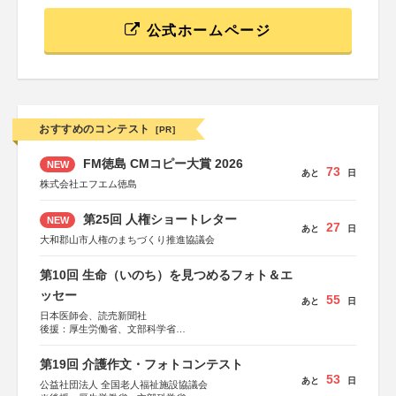
公式ホームページ
おすすめのコンテスト
[PR]
FM徳島 CMコピー大賞 2026
NEW
73
あと
日
株式会社エフエム徳島
第25回 人権ショートレター
NEW
27
あと
日
大和郡山市人権のまちづくり推進協議会
第10回 生命（いのち）を見つめるフォト＆エ
ッセー
55
あと
日
日本医師会、読売新聞社
後援：厚生労働省、文部科学省
協賛：東京海上日動火災保険株式会社、東京海上日動あん
しん生命保険株式会社
第19回 介護作文・フォトコンテスト
53
あと
日
公益社団法人 全国老人福祉施設協議会