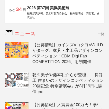
2026 第37回 美浜美術展
34
あと
日
福井県美浜町、美浜町教育委員会、福井新聞社、関西電力株
式会社
ニュース
一覧
【公募情報】カインズ×コクヨ×VUILD
がタッグ、家具・木工品デザインコン
ペティション「CDM Digi Fab
COMPETITION 2026」を初開催
乾久美子や藤本壮介らが登壇、「長谷
工 住まいのデザインコンペティション
20回記念 特別講演会」が8月19日に開
催
[PR]
【公募情報】大賞賞金100万円！学生