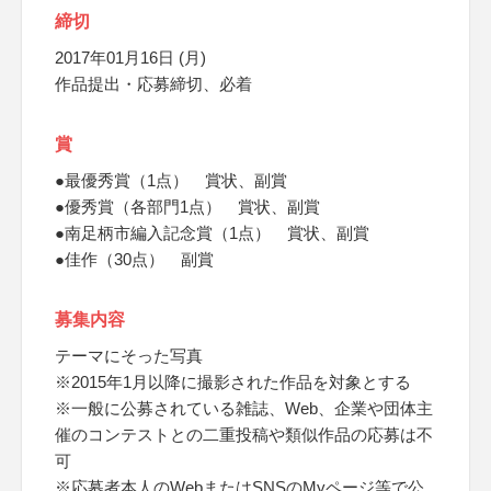
締切
2017年01月16日 (月)
作品提出・応募締切、必着
賞
●最優秀賞（1点） 賞状、副賞
●優秀賞（各部門1点） 賞状、副賞
●南足柄市編入記念賞（1点） 賞状、副賞
●佳作（30点） 副賞
募集内容
テーマにそった写真
※2015年1月以降に撮影された作品を対象とする
※一般に公募されている雑誌、Web、企業や団体主
催のコンテストとの二重投稿や類似作品の応募は不
可
※応募者本人のWebまたはSNSのMyページ等で公