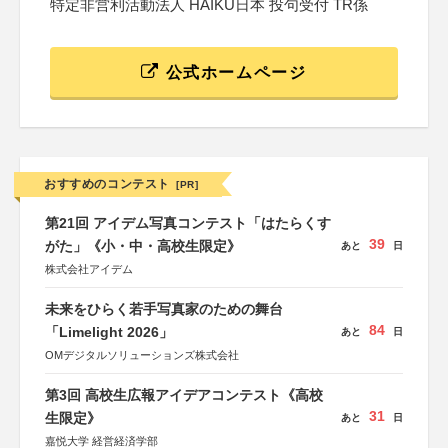
特定非営利活動法人 HAIKU日本 投句受付 TR係
公式ホームページ
おすすめのコンテスト
[PR]
第21回 アイデム写真コンテスト「はたらくす
39
がた」《小・中・高校生限定》
あと
日
株式会社アイデム
未来をひらく若手写真家のための舞台
84
「Limelight 2026」
あと
日
OMデジタルソリューションズ株式会社
第3回 高校生広報アイデアコンテスト《高校
31
生限定》
あと
日
嘉悦大学 経営経済学部