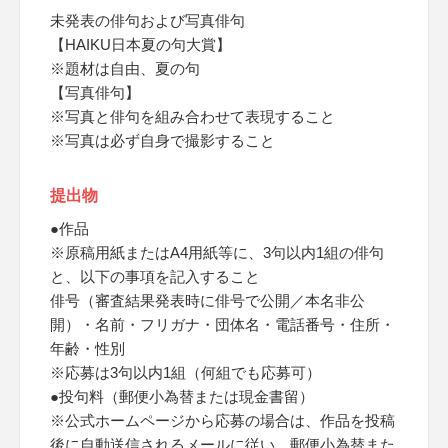
未発表の俳句および写真俳句
【HAIKU日本夏の句大賞】
※題材は自由、夏の句
【写真俳句】
※写真と俳句を組み合わせて表現すること
※写真は必ず自身で撮影すること
提出物
●作品
※原稿用紙またはA4用紙等に、3句以内1組の俳句
と、以下の事項を記入すること
俳号（審査結果発表時に俳号で公開／本名非公
開）・名前・フリガナ・団体名・電話番号・住所・
年齢・性別
※応募は3句以内1組（何組でも応募可）
●投句料（郵便小為替または現金書留）
※公式ホームページから応募の場合は、作品を投稿
後に自動送信されるメールに従い、郵便小為替また