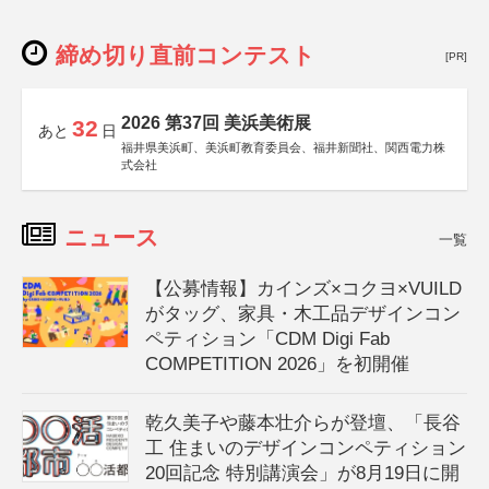
締め切り直前コンテスト
[PR]
2026 第37回 美浜美術展
32
あと
日
福井県美浜町、美浜町教育委員会、福井新聞社、関西電力株
式会社
ニュース
一覧
【公募情報】カインズ×コクヨ×VUILD
がタッグ、家具・木工品デザインコン
ペティション「CDM Digi Fab
COMPETITION 2026」を初開催
乾久美子や藤本壮介らが登壇、「長谷
工 住まいのデザインコンペティション
20回記念 特別講演会」が8月19日に開