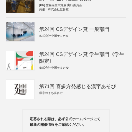
[PR]
世界絵画大賞展 実行委員会
共催：株式会社世界堂
第24回 CSデザイン賞 一般部門
株式会社中川ケミカル
第24回 CSデザイン賞 学生部門《学生
限定》
株式会社中川ケミカル
第71回 喜多方発感じる漢字あそび
漢字のまち喜多方
応募される際は、必ず公式ホームページにて
最新の開催情報をご確認ください。