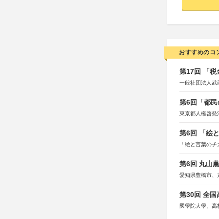
おすすめのコ
第17回 「
一般社団法人武
第6回「都民
東京都人権啓発
第6回 「絵
「絵と言葉のチ
第6回 丸山
愛知県豊橋市、
第30回 全
國學院大學、高