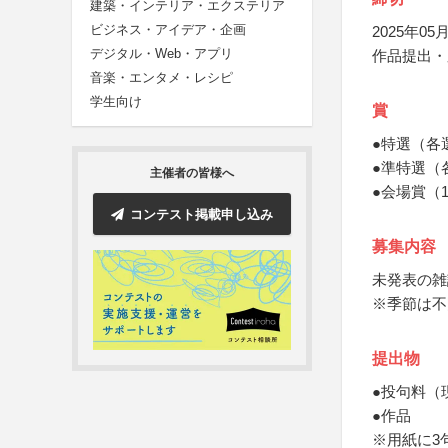
建築・インテリア・エクステリア
ビジネス・アイデア・企画
2025年05月
デジタル・Web・アプリ
作品提出・
音楽・エンタメ・レシピ
学生向け
賞
●特選（各
●準特選（
主催者の皆様へ
●会場賞（
コンテスト掲載申し込み
募集内容
未発表の雑
※季節は不
提出物
●投句料（
●作品
※用紙に3