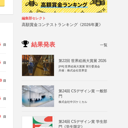
編集部セレクト
高額賞金コンテストランキング《2026年夏》
結果発表
5
一覧
日
第22回 世界絵画大賞展 2026
5
日
[PR]
世界絵画大賞展 実行委員会
共催：株式会社世界堂
9
日
第24回 CSデザイン賞 一般部
門
5
日
株式会社中川ケミカル
9
日
第24回 CSデザイン賞 学生部
門《学生限定》