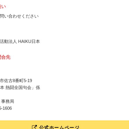
扱い
問い合わせください
動法人 HAIKU日本
問合先
佐古8番町5-19
日本 熱闘全国句会」係
本 事務局
25-1606
公式ホームページ