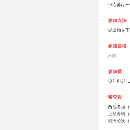
※応募は一
参加方法
提出物を下
参加資格
不問
参加費
投句料3句1
審査員
西池冬扇（
上窪青樹（
岩田公次（