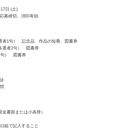
17日 (土)
応募締切、消印有効
選者1句） 記念品、作品の短冊、図書券
各選者2句） 図書券
1句） 図書券
詠
問
現金書留または小為替）
句1組で記入すること