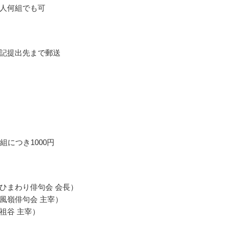
人何組でも可
記提出先まで郵送
組につき1000円
ひまわり俳句会 会長）
風嶺俳句会 主宰）
祖谷 主宰）