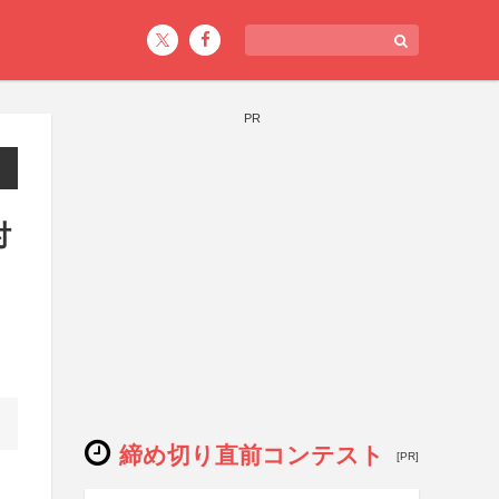
PR
付
締め切り直前コンテスト
[PR]