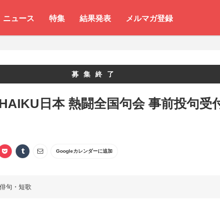
ニュース
特集
結果発表
メルマガ登録
募集終了
 HAIKU日本 熱闘全国句会 事前投句受
Googleカレンダーに追加
俳句・短歌