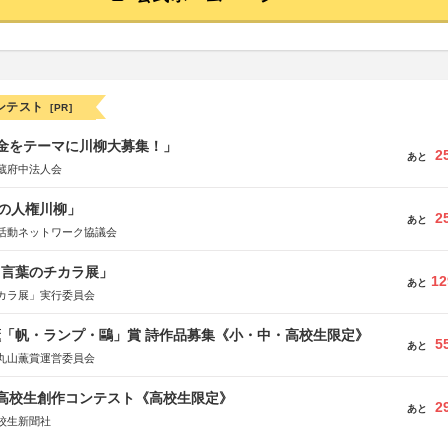
ンテスト
[PR]
税金をテーマに川柳大募集！」
2
あと
蔵府中法人会
の人権川柳」
2
あと
活動ネットワーク協議会
と言葉のチカラ展」
12
あと
カラ展」実行委員会
薫「帆・ランプ・鷗」賞 詩作品募集《小・中・高校生限定》
5
あと
丸山薫賞運営委員会
国高校生創作コンテスト《高校生限定》
2
あと
校生新聞社