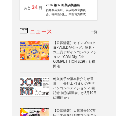
2026 第37回 美浜美術展
34
あと
日
福井県美浜町、美浜町教育委員
会、福井新聞社、関西電力株式会
社
ニュース
一覧
【公募情報】カインズ×コク
ヨ×VUILDがタッグ、家具・
木工品デザインコンペティシ
ョン「CDM Digi Fab
COMPETITION 2026」を初
開催
乾久美子や藤本壮介らが登
壇、「長谷工 住まいのデザ
インコンペティション 20回
記念 特別講演会」が8月19日
に開催
[PR]
【公募情報】大賞賞金100万
円！学生向け創作コンテスト