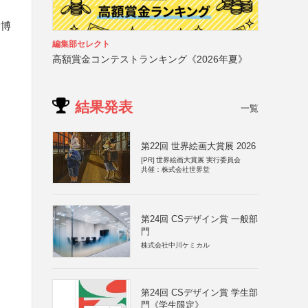
念博
編集部セレクト
高額賞金コンテストランキング《2026年夏》
結果発表
一覧
第22回 世界絵画大賞展 2026
[PR]
世界絵画大賞展 実行委員会
共催：株式会社世界堂
第24回 CSデザイン賞 一般部
門
株式会社中川ケミカル
第24回 CSデザイン賞 学生部
門《学生限定》