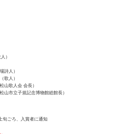
歌人）
場詩人）
（歌人）
松山歌人会 会長）
松山市立子規記念博物館総館長）
3月上旬ごろ、入賞者に通知