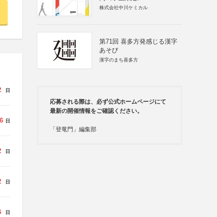
株式会社中川ケミカル
第71回 喜多方発感じる漢字
あそび
漢字のまち喜多方
2
日
応募される際は、必ず公式ホームページにて
最新の開催情報をご確認ください。
6
日
「登竜門」編集部
2
日
2
日
6
日