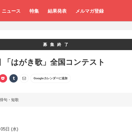
ニュース
特集
結果発表
メルマガ登録
募集終了
回 「はがき歌」全国コンテスト
Googleカレンダーに追加
俳句・短歌
05日 (水)