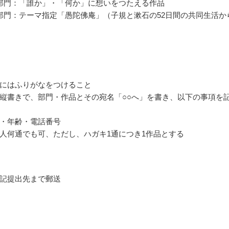
部門：「誰か」・「何か」に想いをつたえる作品
部門：テーマ指定「愚陀佛庵」（子規と漱石の52日間の共同生活か
にはふりがなをつけること
縦書きで、部門・作品とその宛名「○○へ」を書き、以下の事項を
・年齢・電話番号
人何通でも可、ただし、ハガキ1通につき1作品とする
記提出先まで郵送