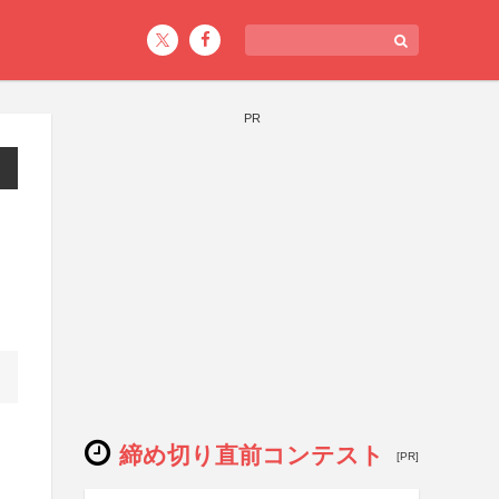
PR
締め切り直前コンテスト
[PR]