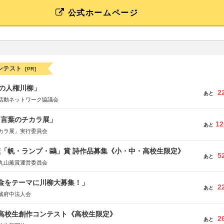
公式ホームページ
ンテスト
[PR]
の人権川柳」
2
あと
活動ネットワーク協議会
と言葉のチカラ展」
12
あと
カラ展」実行委員会
薫「帆・ランプ・鷗」賞 詩作品募集《小・中・高校生限定》
5
あと
丸山薫賞運営委員会
税金をテーマに川柳大募集！」
2
あと
蔵府中法人会
国高校生創作コンテスト《高校生限定》
2
あと