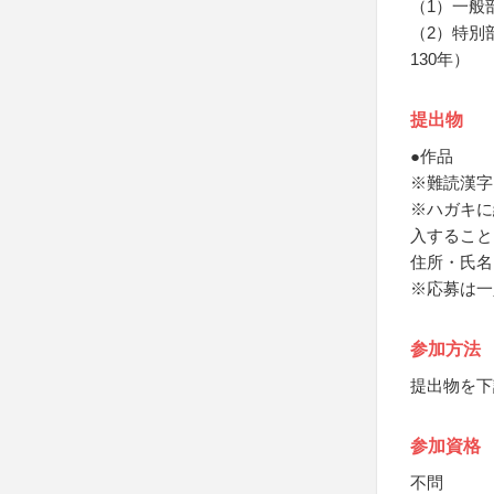
（1）一般
（2）特別
130年）
提出物
●作品
※難読漢字
※ハガキに
入すること
住所・氏名
※応募は一
参加方法
提出物を下
参加資格
不問