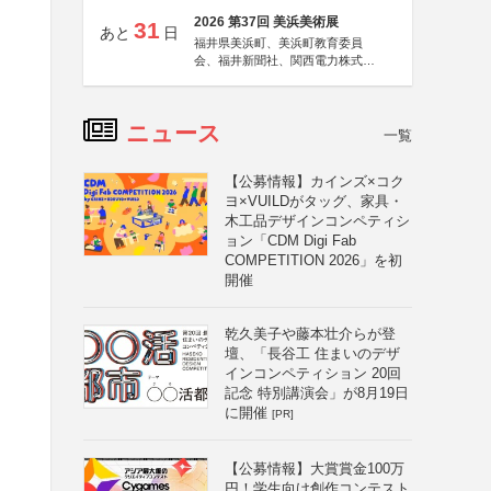
2026 第37回 美浜美術展
31
あと
日
福井県美浜町、美浜町教育委員
会、福井新聞社、関西電力株式会
社
ニュース
一覧
【公募情報】カインズ×コク
ヨ×VUILDがタッグ、家具・
木工品デザインコンペティシ
ョン「CDM Digi Fab
COMPETITION 2026」を初
開催
乾久美子や藤本壮介らが登
壇、「長谷工 住まいのデザ
インコンペティション 20回
記念 特別講演会」が8月19日
に開催
[PR]
【公募情報】大賞賞金100万
円！学生向け創作コンテスト