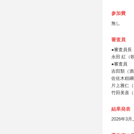
参加費
無し
審査員
●審査員長
永田 紅（
●審査員
吉田類（酒
佐佐木頼綱
片上雅仁（
竹田美喜（
結果発表
2026年