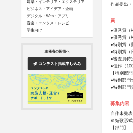
建築・インテリア・エクステリア
作品提出・
ビジネス・アイデア・企画
デジタル・Web・アプリ
賞
音楽・エンタメ・レシピ
●優秀賞（
学生向け
●優秀賞（
●特別賞（
●特別賞（
主催者の皆様へ
●審査員特
コンテスト掲載申し込み
●佳作（1
【特別部門
●特別部門
●特別部門
募集内容
自作未発表
※短歌形式
【部門】