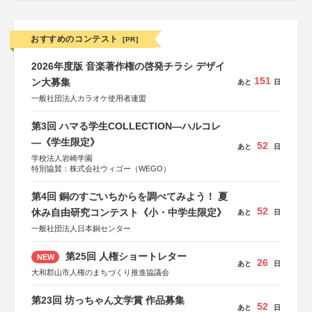
おすすめのコンテスト
[PR]
2026年度版 音楽著作権の啓発チラシ デザイ
151
ン大募集
あと
日
一般社団法人カラオケ使用者連盟
第3回 ハマる学生COLLECTION―ハルコレ
―《学生限定》
52
あと
日
学校法人岩崎学園
特別協賛：株式会社ウィゴー（WEGO）
第4回 銅のすごいちからを調べてみよう！ 夏
52
休み自由研究コンテスト《小・中学生限定》
あと
日
一般社団法人日本銅センター
第25回 人権ショートレター
NEW
26
あと
日
大和郡山市人権のまちづくり推進協議会
第23回 坊っちゃん文学賞 作品募集
52
あと
日