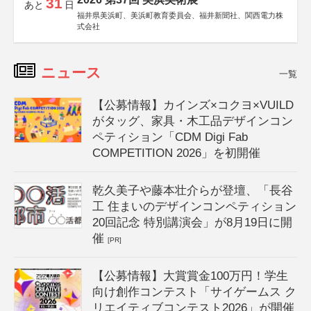
31
あと
日
福井県美浜町、美浜町教育委員会、福井新聞社、関西電力株
式会社
ニュース
一覧
【公募情報】カインズ×コクヨ×VUILD
がタッグ、家具・木工品デザインコン
ペティション「CDM Digi Fab
COMPETITION 2026」を初開催
乾久美子や藤本壮介らが登壇、「長谷
工 住まいのデザインコンペティション
20回記念 特別講演会」が8月19日に開
催
[PR]
【公募情報】大賞賞金100万円！学生
向け創作コンテスト「サイゲームス ク
リエイティブコンテスト2026」が開催