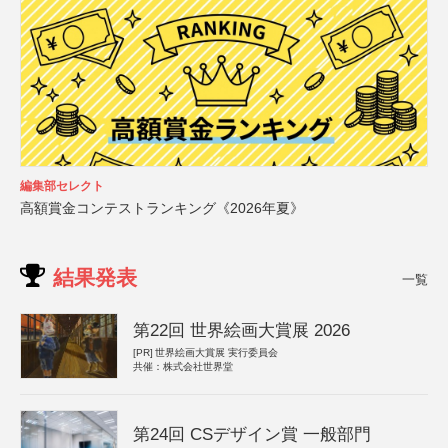
編集部セレクト
高額賞金コンテストランキング《2026年夏》
結果発表
一覧
第22回 世界絵画大賞展 2026
[PR]
世界絵画大賞展 実行委員会
共催：株式会社世界堂
第24回 CSデザイン賞 一般部門