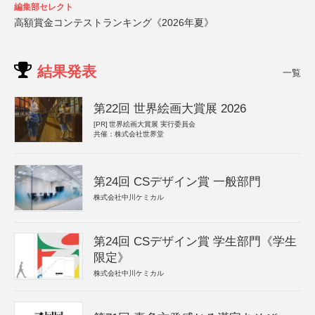
編集部セレクト
高額賞金コンテストランキング《2026年夏》
結果発表
一覧
第22回 世界絵画大賞展 2026
[PR]
世界絵画大賞展 実行委員会
共催：株式会社世界堂
第24回 CSデザイン賞 一般部門
株式会社中川ケミカル
第24回 CSデザイン賞 学生部門《学生
限定》
株式会社中川ケミカル