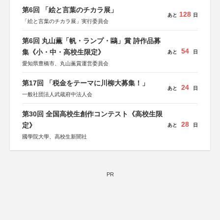
第6回 「絵と言葉のチカラ展」
128
あと
日
「絵と言葉のチカラ展」実行委員会
第6回 丸山薫「帆・ランプ・鷗」賞 詩作品募
54
集《小・中・高校生限定》
あと
日
愛知県豊橋市、丸山薫賞運営委員会
第17回 「税金をテーマに川柳大募集！」
24
あと
日
一般社団法人武蔵府中法人会
第30回 全国高校生創作コンテスト《高校生限
28
定》
あと
日
國學院大學、高校生新聞社
PR