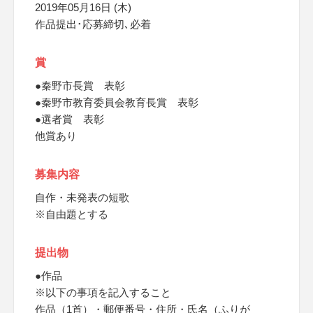
2019年05月16日 (木)
作品提出･応募締切､必着
賞
●秦野市長賞 表彰
●秦野市教育委員会教育長賞 表彰
●選者賞 表彰
他賞あり
募集内容
自作・未発表の短歌
※自由題とする
提出物
●作品
※以下の事項を記入すること
作品（1首）・郵便番号・住所・氏名（ふりが