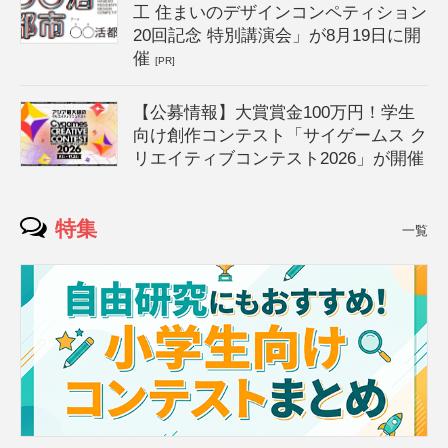
工 住まいのデザインコンペティション
20回記念 特別講演会」が8月19日に開
催
[PR]
【公募情報】大賞賞金100万円！学生
向け創作コンテスト「サイゲームス ク
リエイティブコンテスト2026」が開催
特集
一覧