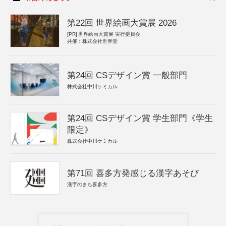
第22回 世界絵画大賞展 2026
[PR]
世界絵画大賞展 実行委員会
共催：株式会社世界堂
第24回 CSデザイン賞 一般部門
株式会社中川ケミカル
第24回 CSデザイン賞 学生部門《学生
限定》
株式会社中川ケミカル
第71回 喜多方発感じる漢字あそび
漢字のまち喜多方