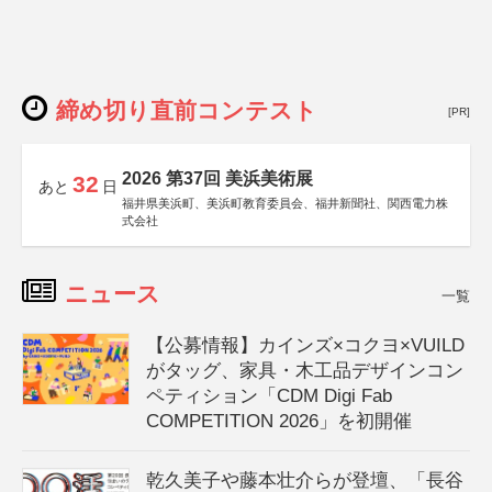
締め切り直前コンテスト
[PR]
2026 第37回 美浜美術展
32
あと
日
福井県美浜町、美浜町教育委員会、福井新聞社、関西電力株
式会社
ニュース
一覧
【公募情報】カインズ×コクヨ×VUILD
がタッグ、家具・木工品デザインコン
ペティション「CDM Digi Fab
COMPETITION 2026」を初開催
乾久美子や藤本壮介らが登壇、「長谷