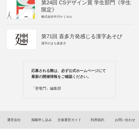
第24回 CSデザイン賞 学生部門《学生
限定》
株式会社中川ケミカル
第71回 喜多方発感じる漢字あそび
漢字のまち喜多方
応募される際は、必ず公式ホームページにて
最新の開催情報をご確認ください。
「登竜門」編集部
運営会社
掲載申し込み
主催運営ガイド
利用規約
お問い合わせ