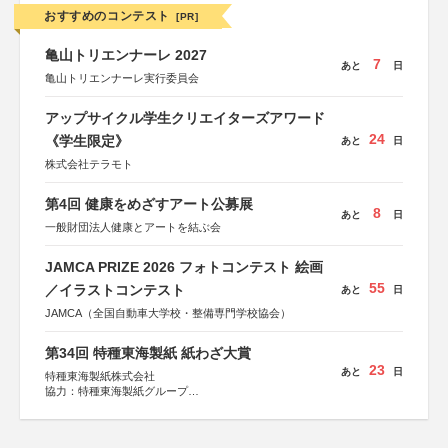
おすすめのコンテスト
[PR]
亀山トリエンナーレ 2027
7
あと
日
亀山トリエンナーレ実行委員会
アップサイクル学生クリエイターズアワード
24
《学生限定》
あと
日
株式会社テラモト
第4回 健康をめざすアート公募展
8
あと
日
一般財団法人健康とアートを結ぶ会
JAMCA PRIZE 2026 フォトコンテスト 絵画
55
／イラストコンテスト
あと
日
JAMCA（全国自動車大学校・整備専門学校協会）
第34回 特種東海製紙 紙わざ大賞
23
あと
日
特種東海製紙株式会社
協力：特種東海製紙グループ
特別協賛：静岡県長泉町