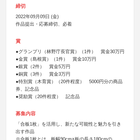
締切
2022年09月09日 (金)
作品提出・応募締切、必着
賞
●グランプリ（林野庁長官賞）（1件） 賞金30万円
●金賞（島根賞）（1件） 賞金10万円
●銀賞（2件） 賞金5万円
●銅賞（3件） 賞金3万円
●特別賞（木育賞）（20件程度） 5000円分の商品
券、記念品
●奨励賞（20件程度） 記念品
募集内容
「合板1枚」を活用し、新たな可能性と魅力を引き
出す作品
※合板1枚とは、板幅90cm×板の長さ180cmの