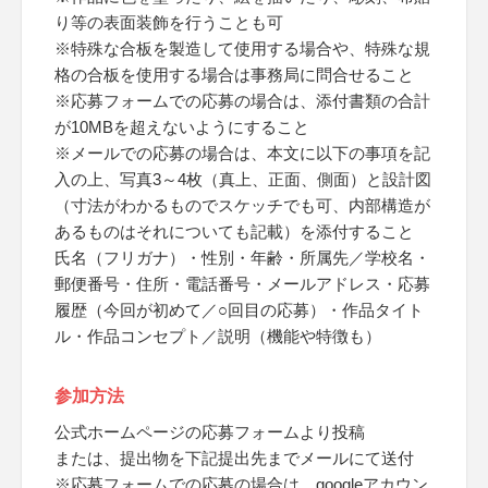
り等の表面装飾を行うことも可
※特殊な合板を製造して使用する場合や、特殊な規
格の合板を使用する場合は事務局に問合せること
※応募フォームでの応募の場合は、添付書類の合計
が10MBを超えないようにすること
※メールでの応募の場合は、本文に以下の事項を記
入の上、写真3～4枚（真上、正面、側面）と設計図
（寸法がわかるものでスケッチでも可、内部構造が
あるものはそれについても記載）を添付すること
氏名（フリガナ）・性別・年齢・所属先／学校名・
郵便番号・住所・電話番号・メールアドレス・応募
履歴（今回が初めて／○回目の応募）・作品タイト
ル・作品コンセプト／説明（機能や特徴も）
参加方法
公式ホームページの応募フォームより投稿
または、提出物を下記提出先までメールにて送付
※応募フォームでの応募の場合は、googleアカウン