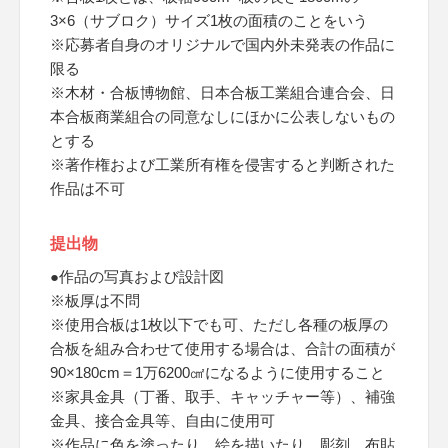
3×6（サブロク）サイズ1枚の面積のことをいう
※応募者自身のオリジナルで国内外未発表の作品に
限る
※木材・合板博物館、日本合板工業組合連合会、日
本合板商業組合の同意なしにほかに公表しないもの
とする
※著作権および工業所有権を侵害すると判断された
作品は不可
提出物
●作品の写真および設計図
※板厚は不問
※使用合板は1枚以下でも可、ただし各種の板厚の
合板を組み合わせて使用する場合は、合計の面積が
90×180cm＝1万6200㎠になるように使用すること
※家具金具（丁番、取手、キャッチャー等）、補強
金具、接合金具等、自由に使用可
※作品に色を塗ったり、絵を描いたり、彫刻、布貼