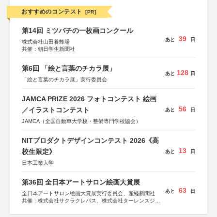
おすすめのコンテスト
[PR]
第14回 ミツバチの一枚画コンクール
39
あと
日
株式会社山田養蜂場
共催：朝日学生新聞社
第6回 「絵と言葉のチカラ展」
128
あと
日
「絵と言葉のチカラ展」実行委員会
JAMCA PRIZE 2026 フォトコンテスト 絵画
56
／イラストコンテスト
あと
日
JAMCA（全国自動車大学校・整備専門学校協会）
NITプロダクトデザインコンテスト 2026《高
13
校生限定》
あと
日
日本工業大学
第36回 全日本アートサロン絵画大賞展
63
あと
日
全日本アートサロン絵画大賞展実行委員会、産経新聞社
共催：株式会社サクラクレパス、株式会社ターレンスジャ
パン、サクラアートサロン、株式会社アムス