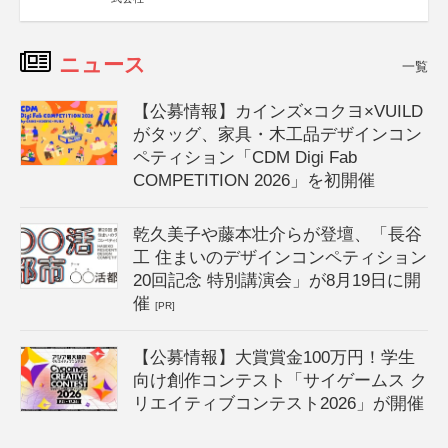
ニュース
一覧
【公募情報】カインズ×コクヨ×VUILD
がタッグ、家具・木工品デザインコン
ペティション「CDM Digi Fab
COMPETITION 2026」を初開催
乾久美子や藤本壮介らが登壇、「長谷
工 住まいのデザインコンペティション
20回記念 特別講演会」が8月19日に開
催
[PR]
【公募情報】大賞賞金100万円！学生
向け創作コンテスト「サイゲームス ク
リエイティブコンテスト2026」が開催