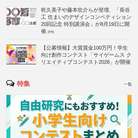
乾久美子や藤本壮介らが登壇、「長谷
工 住まいのデザインコンペティション
20回記念 特別講演会」が8月19日に開
催
[PR]
【公募情報】大賞賞金100万円！学生
向け創作コンテスト「サイゲームス ク
リエイティブコンテスト2026」が開催
特集
一覧