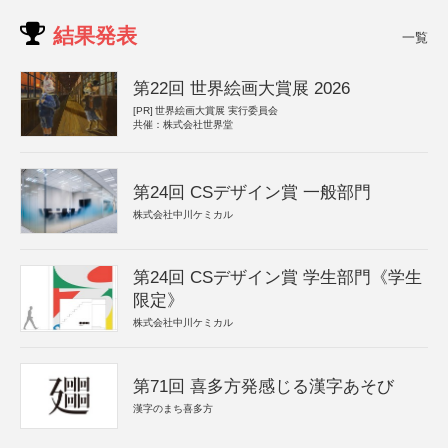
結果発表
一覧
第22回 世界絵画大賞展 2026
[PR]
世界絵画大賞展 実行委員会
共催：株式会社世界堂
第24回 CSデザイン賞 一般部門
株式会社中川ケミカル
第24回 CSデザイン賞 学生部門《学生
限定》
株式会社中川ケミカル
第71回 喜多方発感じる漢字あそび
漢字のまち喜多方