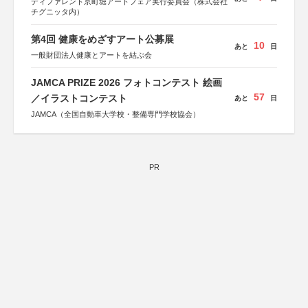
ディファレント京町堀アートフェア実行委員会（株式会社
チグニッタ内）
第4回 健康をめざすアート公募展
10
あと
日
一般財団法人健康とアートを結ぶ会
JAMCA PRIZE 2026 フォトコンテスト 絵画
57
／イラストコンテスト
あと
日
JAMCA（全国自動車大学校・整備専門学校協会）
PR