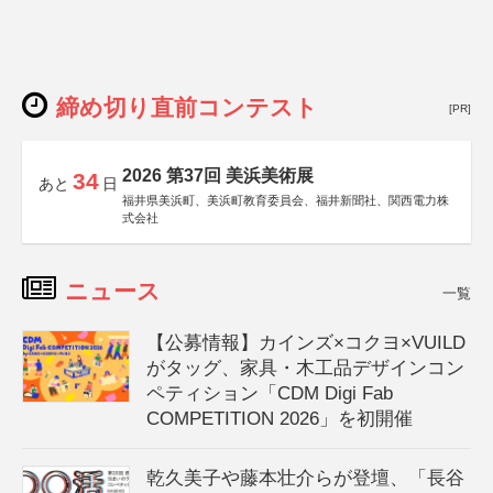
締め切り直前コンテスト
[PR]
2026 第37回 美浜美術展
34
あと
日
福井県美浜町、美浜町教育委員会、福井新聞社、関西電力株
式会社
ニュース
一覧
【公募情報】カインズ×コクヨ×VUILD
がタッグ、家具・木工品デザインコン
ペティション「CDM Digi Fab
COMPETITION 2026」を初開催
乾久美子や藤本壮介らが登壇、「長谷