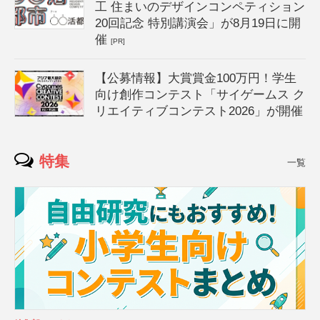
工 住まいのデザインコンペティション
20回記念 特別講演会」が8月19日に開
催
[PR]
【公募情報】大賞賞金100万円！学生
向け創作コンテスト「サイゲームス ク
リエイティブコンテスト2026」が開催
特集
一覧