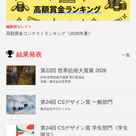
編集部セレクト
高額賞金コンテストランキング《2026年夏》
結果発表
一覧
第22回 世界絵画大賞展 2026
[PR]
世界絵画大賞展 実行委員会
共催：株式会社世界堂
第24回 CSデザイン賞 一般部門
株式会社中川ケミカル
第24回 CSデザイン賞 学生部門《学生
限定》