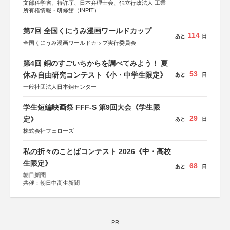
文部科学省、特許庁、日本弁理士会、独立行政法人 工業
所有権情報・研修館（INPIT）
第7回 全国くにうみ漫画ワールドカップ
114
あと
日
全国くにうみ漫画ワールドカップ実行委員会
第4回 銅のすごいちからを調べてみよう！ 夏
53
休み自由研究コンテスト《小・中学生限定》
あと
日
一般社団法人日本銅センター
学生短編映画祭 FFF-S 第9回大会《学生限
29
定》
あと
日
株式会社フェローズ
私の折々のことばコンテスト 2026《中・高校
生限定》
68
あと
日
朝日新聞
共催：朝日中高生新聞
PR