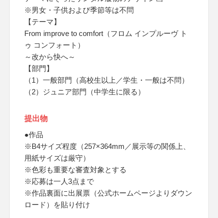
※男女・子供および季節等は不問
【テーマ】
From improve to comfort（フロム インプルーヴ ト
ゥ コンフォート）
～改から快へ～
【部門】
（1）一般部門（高校生以上／学生・一般は不問）
（2）ジュニア部門（中学生に限る）
提出物
●作品
※B4サイズ程度（257×364mm／展示等の関係上、
用紙サイズは厳守）
※色彩も重要な審査対象とする
※応募は一人3点まで
※作品裏面に出展票（公式ホームページよりダウン
ロード）を貼り付け