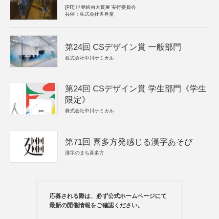
[PR]
世界絵画大賞展 実行委員会
共催：株式会社世界堂
第24回 CSデザイン賞 一般部門
株式会社中川ケミカル
第24回 CSデザイン賞 学生部門《学生
限定》
株式会社中川ケミカル
第71回 喜多方発感じる漢字あそび
漢字のまち喜多方
応募される際は、必ず公式ホームページにて
最新の開催情報をご確認ください。