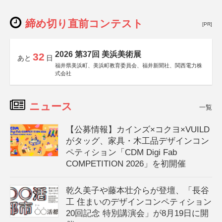
締め切り直前コンテスト
[PR]
2026 第37回 美浜美術展
32
あと
日
福井県美浜町、美浜町教育委員会、福井新聞社、関西電力株
式会社
ニュース
一覧
【公募情報】カインズ×コクヨ×VUILD
がタッグ、家具・木工品デザインコン
ペティション「CDM Digi Fab
COMPETITION 2026」を初開催
乾久美子や藤本壮介らが登壇、「長谷
工 住まいのデザインコンペティション
20回記念 特別講演会」が8月19日に開