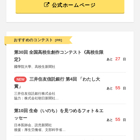
公式ホームページ
おすすめのコンテスト
[PR]
第30回 全国高校生創作コンテスト《高校生限
27
定》
あと
日
國學院大學、高校生新聞社
三井住友信託銀行 第4回 「わたし大
NEW
賞」
55
あと
日
三井住友信託銀行株式会社
協力：株式会社朝日新聞社
後援：日本郵便株式会社
第10回 生命（いのち）を見つめるフォト＆エ
ッセー
55
あと
日
日本医師会、読売新聞社
後援：厚生労働省、文部科学省
協賛：東京海上日動火災保険株式会社、東京海上日動あん
しん生命保険株式会社