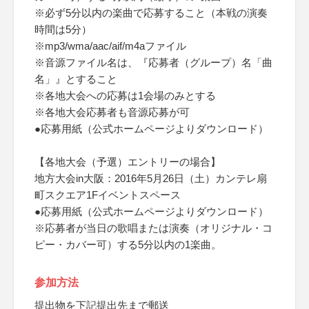
※必ず5分以内の楽曲で応募すること（本戦の演奏
時間は5分）
※mp3/wma/aac/aif/m4aファイル
※音源ファイル名は、『応募者（グループ）名「曲
名」』とすること
※各地大会への応募は1会場のみとする
※各地大会応募者も音源応募が可
●応募用紙（公式ホームページよりダウンロード）
【各地大会（予選）エントリーの場合】
地方大会in大阪：2016年5月26日（土）カンテレ扇
町スクエア1Fイベントスペース
●応募用紙（公式ホームページよりダウンロード）
※応募者が当日の歌唱または演奏（オリジナル・コ
ピー・カバー可）する5分以内の1楽曲。
参加方法
提出物を下記提出先まで郵送