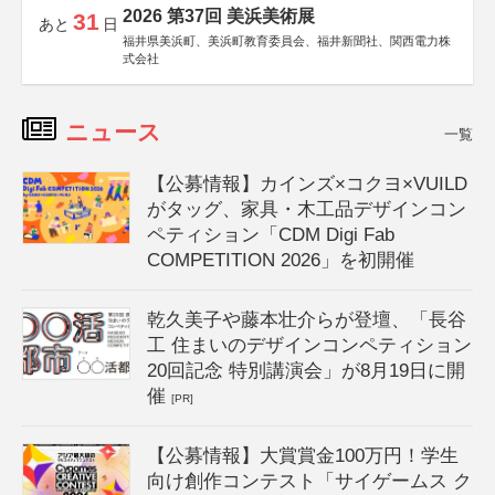
2026 第37回 美浜美術展
31
あと
日
福井県美浜町、美浜町教育委員会、福井新聞社、関西電力株
式会社
ニュース
一覧
【公募情報】カインズ×コクヨ×VUILD
がタッグ、家具・木工品デザインコン
ペティション「CDM Digi Fab
COMPETITION 2026」を初開催
乾久美子や藤本壮介らが登壇、「長谷
工 住まいのデザインコンペティション
20回記念 特別講演会」が8月19日に開
催
[PR]
【公募情報】大賞賞金100万円！学生
向け創作コンテスト「サイゲームス ク