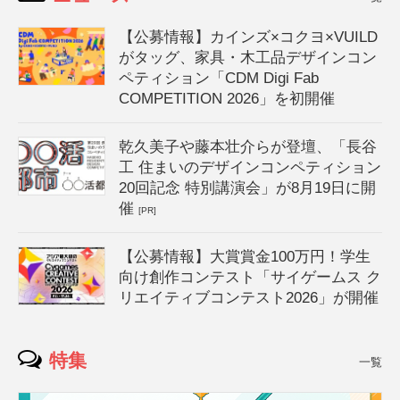
【公募情報】カインズ×コクヨ×VUILD
がタッグ、家具・木工品デザインコン
ペティション「CDM Digi Fab
COMPETITION 2026」を初開催
乾久美子や藤本壮介らが登壇、「長谷
工 住まいのデザインコンペティション
20回記念 特別講演会」が8月19日に開
催
[PR]
【公募情報】大賞賞金100万円！学生
向け創作コンテスト「サイゲームス ク
リエイティブコンテスト2026」が開催
特集
一覧