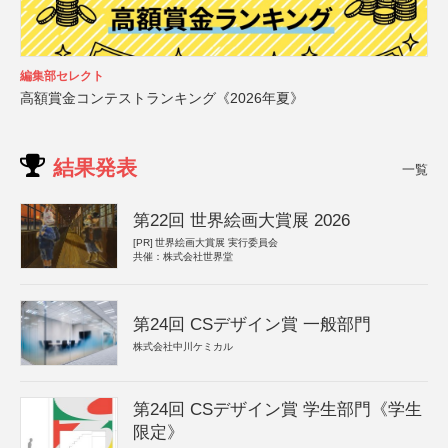
編集部セレクト
高額賞金コンテストランキング《2026年夏》
結果発表
一覧
第22回 世界絵画大賞展 2026
[PR]
世界絵画大賞展 実行委員会
共催：株式会社世界堂
第24回 CSデザイン賞 一般部門
株式会社中川ケミカル
第24回 CSデザイン賞 学生部門《学生
限定》