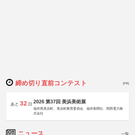
締め切り直前コンテスト
[PR]
2026 第37回 美浜美術展
32
あと
日
福井県美浜町、美浜町教育委員会、福井新聞社、関西電力株
式会社
ニュース
一覧