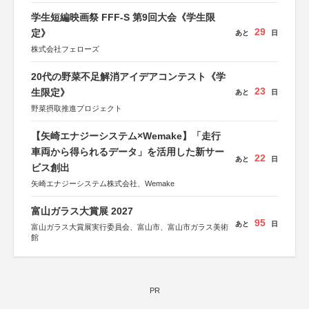
学生短編映画祭 FFF-S 第9回大会《学生限
29
定》
あと
日
株式会社フェローズ
20代の野菜不足解消アイデアコンテスト《学
23
生限定》
あと
日
野菜摂取推進プロジェクト
【矢崎エナジーシステム×Wemake】「走行
車両から得られるデータ」を活用した新サー
22
あと
日
ビス創出
矢崎エナジーシステム株式会社、Wemake
富山ガラス大賞展 2027
95
あと
日
富山ガラス大賞展実行委員会、富山市、富山市ガラス美術
館
PR