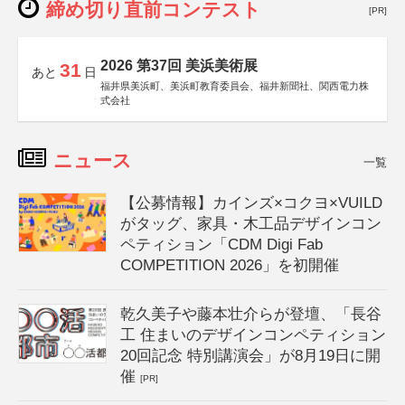
締め切り直前コンテスト
[PR]
2026 第37回 美浜美術展
31
あと
日
福井県美浜町、美浜町教育委員会、福井新聞社、関西電力株
式会社
ニュース
一覧
【公募情報】カインズ×コクヨ×VUILD
がタッグ、家具・木工品デザインコン
ペティション「CDM Digi Fab
COMPETITION 2026」を初開催
乾久美子や藤本壮介らが登壇、「長谷
工 住まいのデザインコンペティション
20回記念 特別講演会」が8月19日に開
催
[PR]