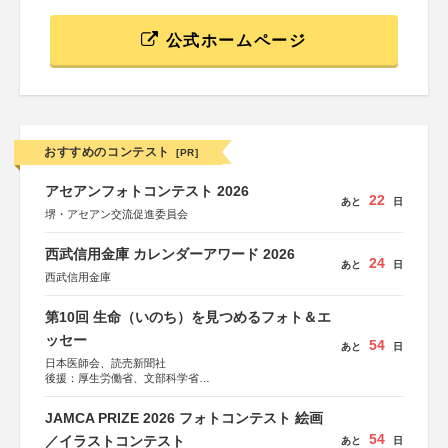
公式ホームページ
おすすめのコンテスト
[PR]
アセアンフォトコンテスト 2026
22
あと
日
堺・アセアン交流促進委員会
西武信用金庫 カレンダーアワード 2026
24
あと
日
西武信用金庫
第10回 生命（いのち）を見つめるフォト＆エ
ッセー
54
あと
日
日本医師会、読売新聞社
後援：厚生労働省、文部科学省
協賛：東京海上日動火災保険株式会社、東京海上日動あん
しん生命保険株式会社
JAMCA PRIZE 2026 フォトコンテスト 絵画
54
／イラストコンテスト
あと
日