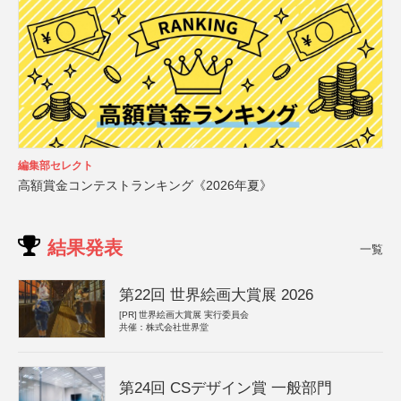
編集部セレクト
高額賞金コンテストランキング《2026年夏》
結果発表
一覧
第22回 世界絵画大賞展 2026
[PR]
世界絵画大賞展 実行委員会
共催：株式会社世界堂
第24回 CSデザイン賞 一般部門