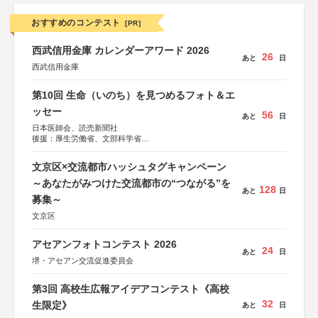
おすすめのコンテスト
[PR]
西武信用金庫 カレンダーアワード 2026
26
あと
日
西武信用金庫
第10回 生命（いのち）を見つめるフォト＆エ
ッセー
56
あと
日
日本医師会、読売新聞社
後援：厚生労働省、文部科学省
協賛：東京海上日動火災保険株式会社、東京海上日動あん
しん生命保険株式会社
文京区×交流都市ハッシュタグキャンペーン
～あなたがみつけた交流都市の“つながる”を
128
あと
日
募集～
文京区
アセアンフォトコンテスト 2026
24
あと
日
堺・アセアン交流促進委員会
第3回 高校生広報アイデアコンテスト《高校
32
生限定》
あと
日