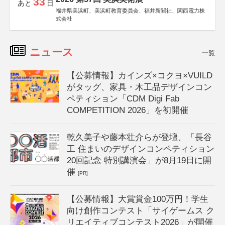
33
あと
日
福井県美浜町、美浜町教育委員会、福井新聞社、関西電力株
式会社
ニュース
一覧
【公募情報】カインズ×コクヨ×VUILD
がタッグ、家具・木工品デザインコン
ペティション「CDM Digi Fab
COMPETITION 2026」を初開催
乾久美子や藤本壮介らが登壇、「長谷
工 住まいのデザインコンペティション
20回記念 特別講演会」が8月19日に開
催
[PR]
【公募情報】大賞賞金100万円！学生
向け創作コンテスト「サイゲームス ク
リエイティブコンテスト2026」が開催