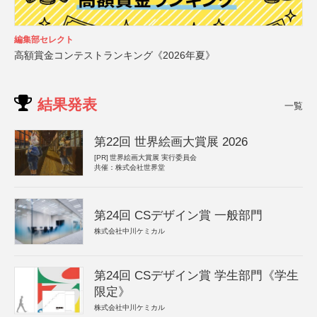
編集部セレクト
高額賞金コンテストランキング《2026年夏》
結果発表
一覧
第22回 世界絵画大賞展 2026
[PR]
世界絵画大賞展 実行委員会
共催：株式会社世界堂
第24回 CSデザイン賞 一般部門
株式会社中川ケミカル
第24回 CSデザイン賞 学生部門《学生
限定》
株式会社中川ケミカル