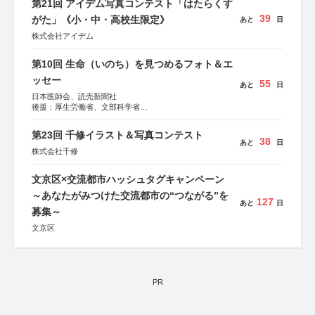
第21回 アイデム写真コンテスト「はたらくす
39
がた」《小・中・高校生限定》
あと
日
株式会社アイデム
第10回 生命（いのち）を見つめるフォト＆エ
ッセー
55
あと
日
日本医師会、読売新聞社
後援：厚生労働省、文部科学省
協賛：東京海上日動火災保険株式会社、東京海上日動あん
しん生命保険株式会社
第23回 千修イラスト＆写真コンテスト
38
あと
日
株式会社千修
文京区×交流都市ハッシュタグキャンペーン
～あなたがみつけた交流都市の“つながる”を
127
あと
日
募集～
文京区
PR