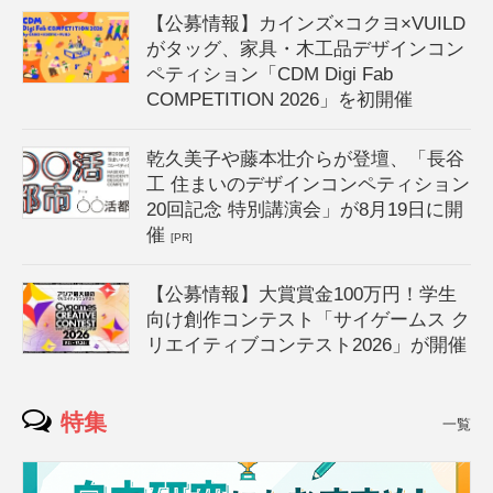
【公募情報】カインズ×コクヨ×VUILD
がタッグ、家具・木工品デザインコン
ペティション「CDM Digi Fab
COMPETITION 2026」を初開催
乾久美子や藤本壮介らが登壇、「長谷
工 住まいのデザインコンペティション
20回記念 特別講演会」が8月19日に開
催
[PR]
【公募情報】大賞賞金100万円！学生
向け創作コンテスト「サイゲームス ク
リエイティブコンテスト2026」が開催
特集
一覧