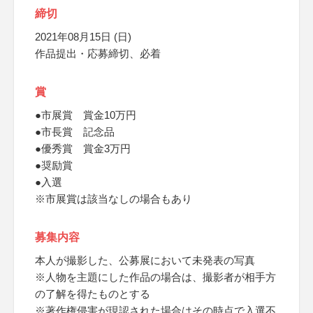
締切
2021年08月15日 (日)
作品提出・応募締切、必着
賞
●市展賞 賞金10万円
●市長賞 記念品
●優秀賞 賞金3万円
●奨励賞
●入選
※市展賞は該当なしの場合もあり
募集内容
本人が撮影した、公募展において未発表の写真
※人物を主題にした作品の場合は、撮影者が相手方
の了解を得たものとする
※著作権侵害が現認された場合はその時点で入選不