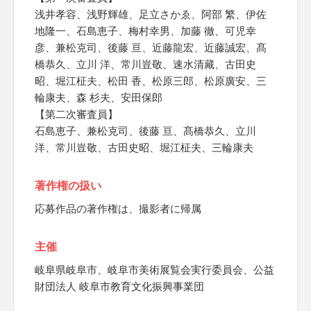
浅井孝容、浅野輝雄、足立さかゑ、阿部 繁、伊佐
地隆一、石島恵子、梅村幸男、加藤 徹、可児幸
彦、兼松克司、後藤 亘、近藤龍宏、近藤誠宏、髙
橋恭久、立川 洋、常川豈敬、速水清藏、古田史
昭、堀江柾夫、松田 香、松原三郎、松原廣安、三
輪康夫、森 杉夫、安田保郎
【第二次審査員】
石島恵子、兼松克司、後藤 亘、髙橋恭久、立川
洋、常川豈敬、古田史昭、堀江柾夫、三輪康夫
著作権の扱い
応募作品の著作権は、撮影者に帰属
主催
岐阜県岐阜市、岐阜市美術展覧会実行委員会、公益
財団法人 岐阜市教育文化振興事業団