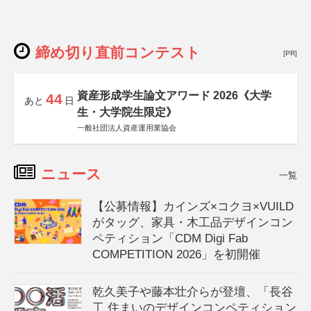
締め切り直前コンテスト
[PR]
資産形成学生論文アワード 2026《大学
44
あと
日
生・大学院生限定》
一般社団法人資産運用業協会
ニュース
一覧
【公募情報】カインズ×コクヨ×VUILD
がタッグ、家具・木工品デザインコン
ペティション「CDM Digi Fab
COMPETITION 2026」を初開催
乾久美子や藤本壮介らが登壇、「長谷
工 住まいのデザインコンペティション