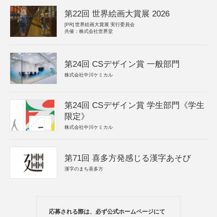
第22回 世界絵画大賞展 2026
[PR]
世界絵画大賞展 実行委員会
共催：株式会社世界堂
第24回 CSデザイン賞 一般部門
株式会社中川ケミカル
第24回 CSデザイン賞 学生部門《学生
限定》
株式会社中川ケミカル
第71回 喜多方発感じる漢字あそび
漢字のまち喜多方
応募される際は、必ず公式ホームページにて