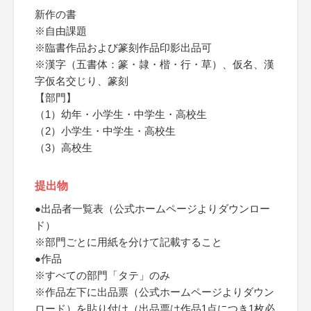
新作の書
※自由課題
※臨書作品および篆刻作品印影出品可
※漢字（五書体：篆・隷・楷・行・草）、仮名、漢
字仮名交じり、篆刻
【部門】
（1）幼年・小学生・中学生・高校生
（2）小学生・中学生・高校生
（3）高校生
提出物
●出品者一覧表（公式ホームページよりダウンロー
ド）
※部門ごとに用紙を分けて記載すること
●作品
※すべての部門「タテ」のみ
※作品左下に出品票（公式ホームページよりダウン
ロード）を貼り付け（出品票は作品1点につき1枚必