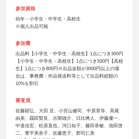
参加資格
幼年・小学生・中学生・高校生
※個人出品可能
参加費
出品料【小学生・中学生・高校生】1点につき300円
【小学生・中学生・高校生】1点につき500円【高校
生】1点につき800円※出品金額が3000円以上の場
合は、事務費・作品発送料等として出品料総額の
10%を割引
審査員
佐藤顕弘、大田 亘、小宮山健司、中原章等、髙尾
由美、靍田賢良、古閑雄介、日比將人、伊藤優一、
中道佳宏、松原直也、河口知子、藤田恭敏、池田啓
二、豊平美奈子、佐藤恵子、郡司仁美