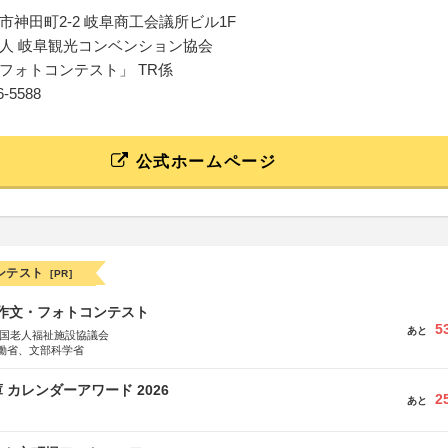
市神田町2-2 岐阜商工会議所ビル1F
人 岐阜観光コンベンション協会
フォトコンテスト」 TR係
66-5588
公式ホームページ
ンテスト
[PR]
護作文・フォトコンテスト
5
あと
全国老人福祉施設協議会
働省、文部科学省
 カレンダーアワード 2026
2
あと