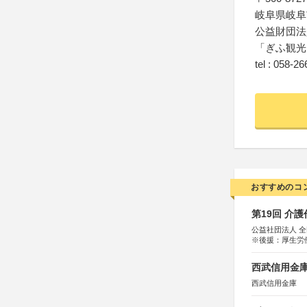
岐阜県岐阜
公益財団法
「ぎふ観光
tel : 058-2
おすすめのコ
第19回 介
公益社団法人 
※後援：厚生労
西武信用金庫
西武信用金庫