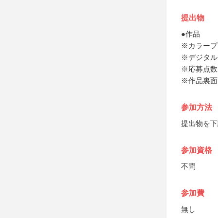
提出物
●作品
※カラープ
※デジタル
※応募点数
※作品裏面
参加方法
提出物を下
参加資格
不問
参加費
無し