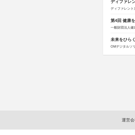
ディファレン
ディファレント
第4回 健康
一般財団法人健
未来をひらく若
OMデジタルソ
運営会