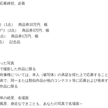
応募締切、必着
リ（1点） 商品券10万円、楯
プリ（2点） 商品券3万円、楯
5点） 商品券1万円、楯
0点） 記念品
った写真
で撮影した作品に限る
肖像権については、本人（被写体）の承諾を得た上で応募するこ
表で、同一または類似作品が他のコンテスト等に応募および発表
作品に限る
阜の絶景、名場面
風景、身近なできごとも、あなたの写真で名場面～