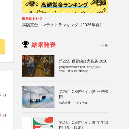
編集部セレクト
高額賞金コンテストランキング《2026年夏》
結果発表
一覧
第22回 世界絵画大賞展 2026
[PR]
世界絵画大賞展 実行委員会
共催：株式会社世界堂
第24回 CSデザイン賞 一般部
3
日
門
株式会社中川ケミカル
5
日
第24回 CSデザイン賞 学生部
門《学生限定》