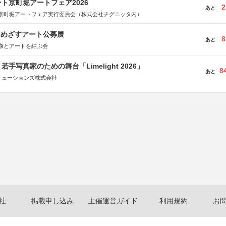
ト京町堀アートフェア2026
2
あと
京町堀アートフェア実行委員会（株式会社チグニッタ内）
をめざすアート公募展
8
あと
康とアートを結ぶ会
手写真家のための舞台「Limelight 2026」
8
あと
リューションズ株式会社
社
掲載申し込み
主催運営ガイド
利用規約
お