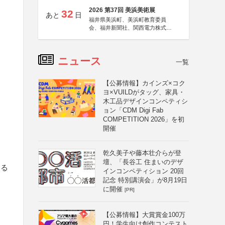
2026 第37回 美浜美術展
32
あと
日
福井県美浜町、美浜町教育委員
会、福井新聞社、関西電力株式会
社
ニュース
一覧
【公募情報】カインズ×コク
ヨ×VUILDがタッグ、家具・
木工品デザインコンペティシ
ョン「CDM Digi Fab
COMPETITION 2026」を初
開催
乾久美子や藤本壮介らが登
と
壇、「長谷工 住まいのデザ
する
インコンペティション 20回
記念 特別講演会」が8月19日
に開催
[PR]
【公募情報】大賞賞金100万
円！学生向け創作コンテスト