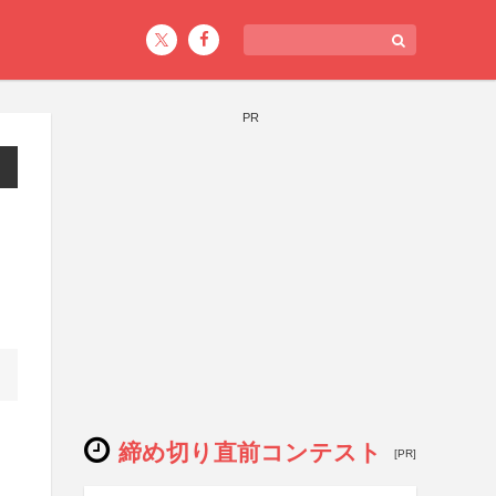
PR
締め切り直前コンテスト
[PR]