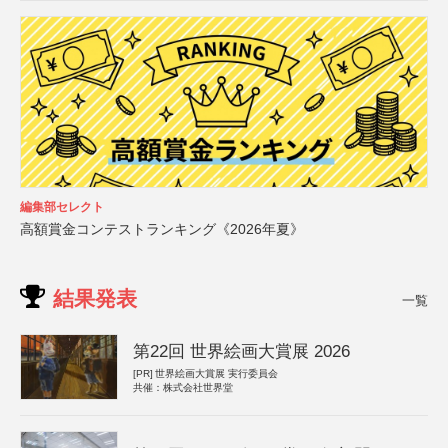
編集部セレクト
高額賞金コンテストランキング《2026年夏》
結果発表
一覧
第22回 世界絵画大賞展 2026
[PR]
世界絵画大賞展 実行委員会
共催：株式会社世界堂