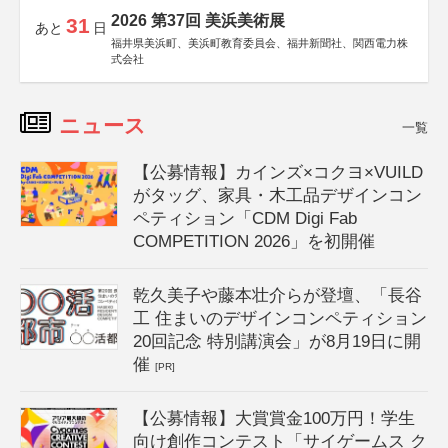
2026 第37回 美浜美術展
31
あと
日
福井県美浜町、美浜町教育委員会、福井新聞社、関西電力株
式会社
ニュース
一覧
【公募情報】カインズ×コクヨ×VUILD
がタッグ、家具・木工品デザインコン
ペティション「CDM Digi Fab
COMPETITION 2026」を初開催
乾久美子や藤本壮介らが登壇、「長谷
工 住まいのデザインコンペティション
20回記念 特別講演会」が8月19日に開
催
[PR]
【公募情報】大賞賞金100万円！学生
向け創作コンテスト「サイゲームス ク