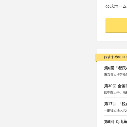
公式ホーム
おすすめのコ
第6回「都民
東京都人権啓発
第30回 全
國學院大學、高
第17回 「
一般社団法人武
第6回 丸山