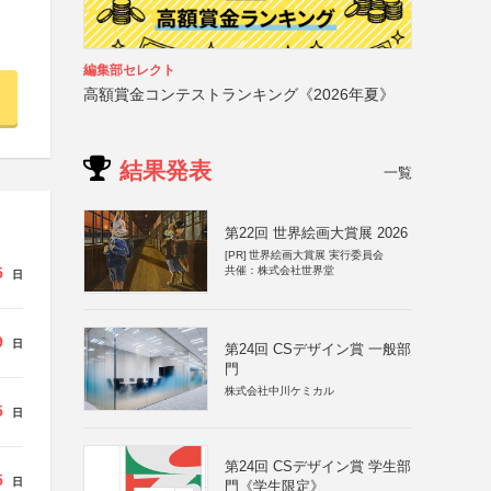
編集部セレクト
高額賞金コンテストランキング《2026年夏》
結果発表
一覧
第22回 世界絵画大賞展 2026
[PR]
世界絵画大賞展 実行委員会
5
共催：株式会社世界堂
日
9
日
第24回 CSデザイン賞 一般部
門
株式会社中川ケミカル
5
日
第24回 CSデザイン賞 学生部
5
日
門《学生限定》