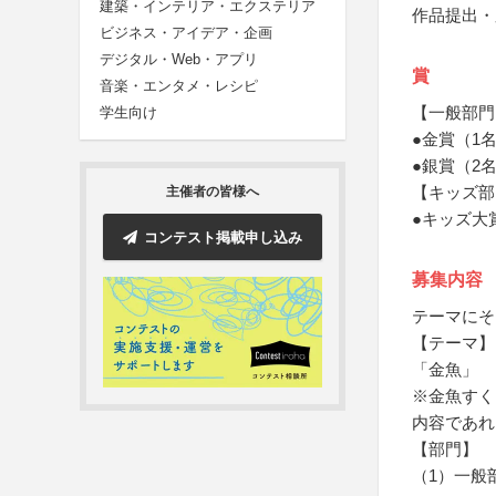
建築・インテリア・エクステリア
作品提出・
ビジネス・アイデア・企画
デジタル・Web・アプリ
賞
音楽・エンタメ・レシピ
【一般部門
学生向け
●金賞（1
●銀賞（2
【キッズ部
主催者の皆様へ
●キッズ大
コンテスト掲載申し込み
募集内容
テーマにそ
【テーマ】
「金魚」
※金魚すく
内容であれ
【部門】
（1）一般