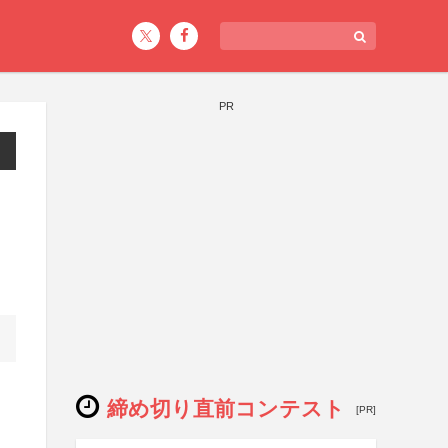
PR
締め切り直前コンテスト
[PR]