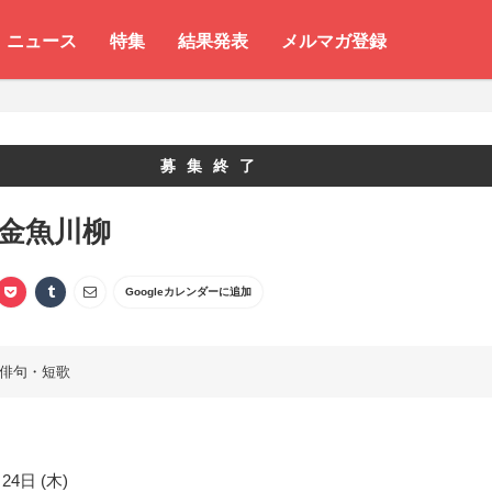
ニュース
特集
結果発表
メルマガ登録
募集終了
 金魚川柳
Googleカレンダーに追加
俳句・短歌
24日 (木)