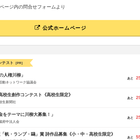
ページ内の問合せフォームより
公式ホームページ
ンテスト
[PR]
の人権川柳」
2
あと
活動ネットワーク協議会
国高校生創作コンテスト《高校生限定》
2
あと
校生新聞社
税金をテーマに川柳大募集！」
2
あと
蔵府中法人会
薫「帆・ランプ・鷗」賞 詩作品募集《小・中・高校生限定》
5
あと