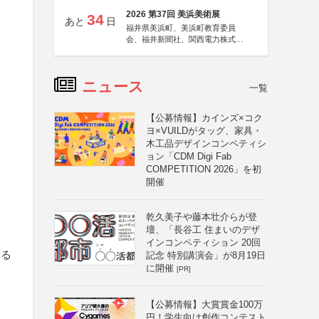
2026 第37回 美浜美術展
34
あと
日
福井県美浜町、美浜町教育委員
会、福井新聞社、関西電力株式会
社
ニュース
一覧
【公募情報】カインズ×コク
ヨ×VUILDがタッグ、家具・
木工品デザインコンペティシ
ョン「CDM Digi Fab
COMPETITION 2026」を初
開催
乾久美子や藤本壮介らが登
壇、「長谷工 住まいのデザ
インコンペティション 20回
する
記念 特別講演会」が8月19日
に開催
[PR]
【公募情報】大賞賞金100万
円！学生向け創作コンテスト