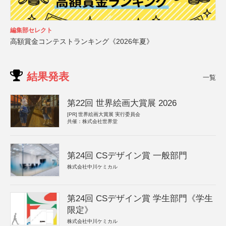
編集部セレクト
高額賞金コンテストランキング《2026年夏》
結果発表
一覧
第22回 世界絵画大賞展 2026
[PR]
世界絵画大賞展 実行委員会
共催：株式会社世界堂
第24回 CSデザイン賞 一般部門
株式会社中川ケミカル
第24回 CSデザイン賞 学生部門《学生
限定》
株式会社中川ケミカル