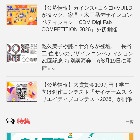
【公募情報】カインズ×コクヨ×VUILD
がタッグ、家具・木工品デザインコン
ペティション「CDM Digi Fab
COMPETITION 2026」を初開催
乾久美子や藤本壮介らが登壇、「長谷
工 住まいのデザインコンペティション
20回記念 特別講演会」が8月19日に開
催
[PR]
【公募情報】大賞賞金100万円！学生
向け創作コンテスト「サイゲームス ク
リエイティブコンテスト2026」が開催
特集
一覧