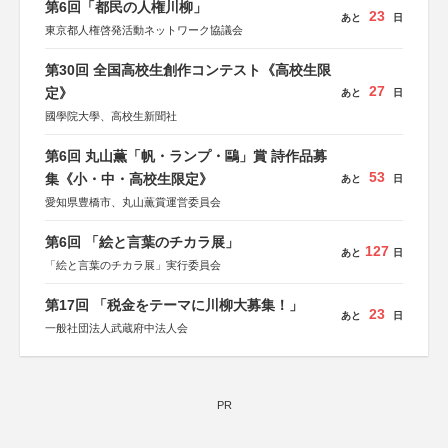
第6回「都民の人権川柳」
23
あと
日
東京都人権啓発活動ネットワーク協議会
第30回 全国高校生創作コンテスト《高校生限
27
定》
あと
日
國學院大學、高校生新聞社
第6回 丸山薫「帆・ランプ・鷗」賞 詩作品募
53
集《小・中・高校生限定》
あと
日
愛知県豊橋市、丸山薫賞運営委員会
第6回 「絵と言葉のチカラ展」
127
あと
日
「絵と言葉のチカラ展」実行委員会
第17回 「税金をテーマに川柳大募集！」
23
あと
日
一般社団法人武蔵府中法人会
PR