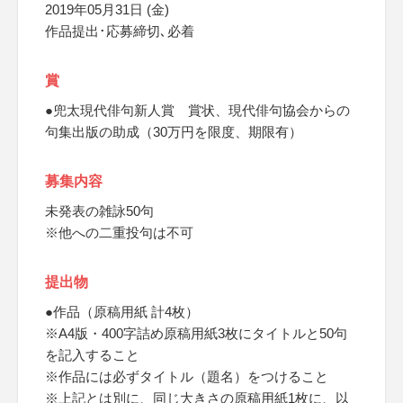
2019年05月31日 (金)
作品提出･応募締切､必着
賞
●兜太現代俳句新人賞 賞状、現代俳句協会からの
句集出版の助成（30万円を限度、期限有）
募集内容
未発表の雑詠50句
※他への二重投句は不可
提出物
●作品（原稿用紙 計4枚）
※A4版・400字詰め原稿用紙3枚にタイトルと50句
を記入すること
※作品には必ずタイトル（題名）をつけること
※上記とは別に、同じ大きさの原稿用紙1枚に、以