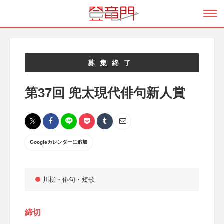
募集終了
第37回 兜太現代俳句新人賞
Googleカレンダーに追加
川柳・俳句・短歌
締切