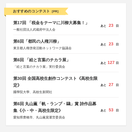
おすすめのコンテスト
[PR]
第17回 「税金をテーマに川柳大募集！」
23
あと
日
一般社団法人武蔵府中法人会
第6回「都民の人権川柳」
23
あと
日
東京都人権啓発活動ネットワーク協議会
第6回 「絵と言葉のチカラ展」
127
あと
日
「絵と言葉のチカラ展」実行委員会
第30回 全国高校生創作コンテスト《高校生限
27
定》
あと
日
國學院大學、高校生新聞社
第6回 丸山薫「帆・ランプ・鷗」賞 詩作品募
53
集《小・中・高校生限定》
あと
日
愛知県豊橋市、丸山薫賞運営委員会