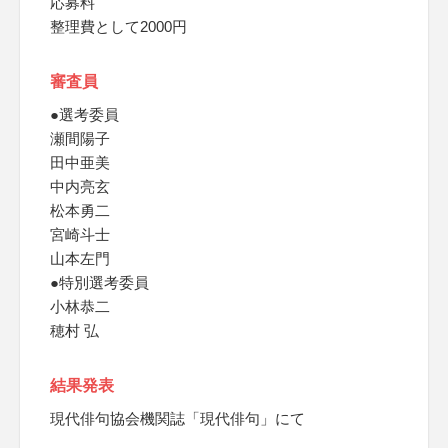
応募料
整理費として2000円
審査員
●選考委員
瀬間陽子
田中亜美
中内亮玄
松本勇二
宮崎斗士
山本左門
●特別選考委員
小林恭二
穂村 弘
結果発表
現代俳句協会機関誌「現代俳句」にて