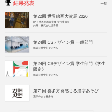
結果発表
一覧
第22回 世界絵画大賞展 2026
[PR]
世界絵画大賞展 実行委員会
共催：株式会社世界堂
第24回 CSデザイン賞 一般部門
株式会社中川ケミカル
第24回 CSデザイン賞 学生部門《学生
限定》
株式会社中川ケミカル
第71回 喜多方発感じる漢字あそび
漢字のまち喜多方