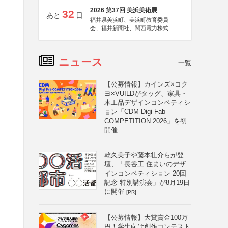
2026 第37回 美浜美術展
32
あと
日
福井県美浜町、美浜町教育委員
会、福井新聞社、関西電力株式会
社
ニュース
一覧
【公募情報】カインズ×コク
ヨ×VUILDがタッグ、家具・
と
木工品デザインコンペティシ
ョン「CDM Digi Fab
COMPETITION 2026」を初
開催
乾久美子や藤本壮介らが登
壇、「長谷工 住まいのデザ
インコンペティション 20回
記念 特別講演会」が8月19日
に開催
[PR]
【公募情報】大賞賞金100万
円！学生向け創作コンテスト