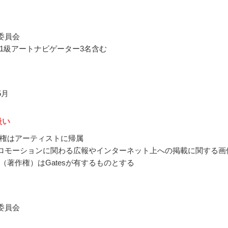
営委員会
1級アートナビゲーター3名含む
5月
扱い
権はアーティストに帰属
のプロモーションに関わる広報やインターネット上への掲載に関する画
（著作権）はGatesが有するものとする
営委員会