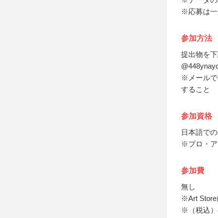
※応募は一
参加方法
提出物を下
@448yn
※メールで
すること
参加資格
日本語での
※プロ・ア
参加費
無し
※Art S
※（税込）