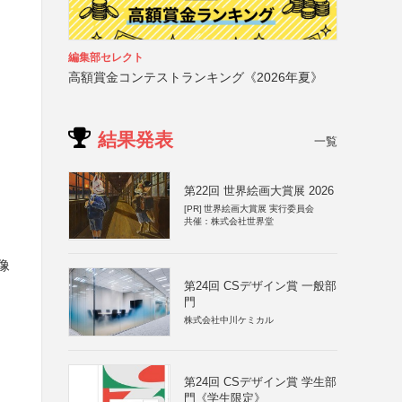
編集部セレクト
高額賞金コンテストランキング《2026年夏》
結果発表
一覧
第22回 世界絵画大賞展 2026
[PR]
世界絵画大賞展 実行委員会
共催：株式会社世界堂
像
第24回 CSデザイン賞 一般部
門
株式会社中川ケミカル
第24回 CSデザイン賞 学生部
門《学生限定》