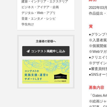
建築・インテリア・エクステリア
ビジネス・アイデア・企画
2022年03月
デジタル・Web・アプリ
作品提出・
音楽・エンタメ・レシピ
学生向け
賞
●グランプリ
※入選者展
主催者の皆様へ
※個展開催
コンテスト掲載申し込み
※Webマ
●クリエイ
※デザイン
●審査員特
●SNSオ
募集内容
「Gates A
※絵画ジャ
※写真、C