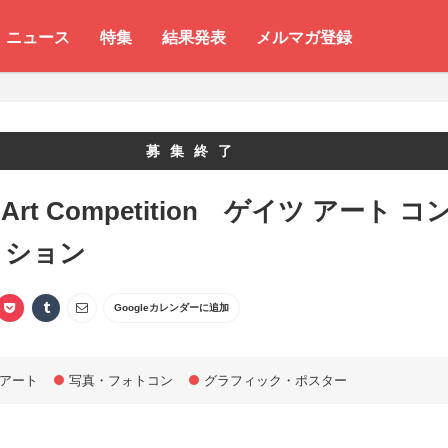
ニュース
特集
結果発表
メルマガ登録
募集終了
s Art Competition ゲイツ アート コ
ィション
Googleカレンダーに追加
アート
写真・フォトコン
グラフィック・ポスター