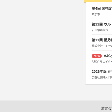
第4回 国指
草加市
第11回 ウ
石川県能美市
第11回 星
株式会社ドトー
AJC
NEW
AJCクリエイ
2026年版
公益社団法人日
運営会