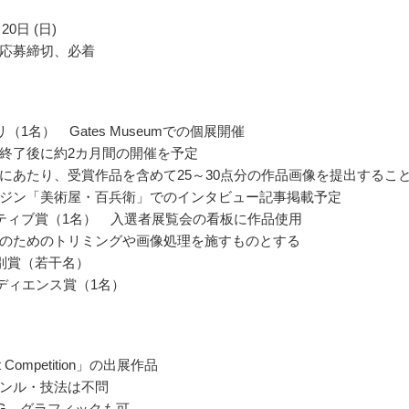
20日 (日)
応募締切、必着
（1名） Gates Museumでの個展開催
終了後に約2カ月間の開催を予定
にあたり、受賞作品を含めて25～30点分の作品画像を提出するこ
ガジン「美術屋・百兵衛」でのインタビュー記事掲載予定
ティブ賞（1名） 入選者展覧会の看板に作品使用
のためのトリミングや画像処理を施すものとする
別賞（若干名）
ーディエンス賞（1名）
rt Competition」の出展作品
ンル・技法は不問
G、グラフィックも可