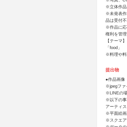
※立体作品
※未発表作品
品は受付不
※作品に応
権利を管理
【テーマ】
「food」
※料理や料
提出物
●作品画像
※jpeg
※LINE
※以下の事
アーティス
※平面絵画3号
※スクエア
※データの