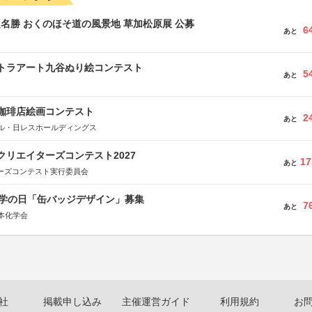
定名勝 おくのほそ道の風景地 草加松原展 公募
6
あと
ルトラアート九谷ぬり絵コンテスト
5
あと
乃珈琲店絵画コンテスト
2
あと
ル・日レスホールディングス
クリエイターズコンテスト2027
17
あと
ターズコンテスト実行委員会
 化学の日「缶バッジデザイン」募集
7
あと
本化学会
社
掲載申し込み
主催運営ガイド
利用規約
お