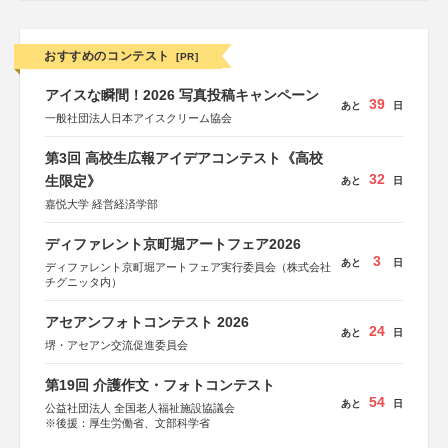
おすすめのコンテスト
[PR]
アイスな瞬間！2026 写真投稿キャンペーン
39
あと
日
一般社団法人日本アイスクリーム協会
第3回 高校生広報アイデアコンテスト《高校
32
生限定》
あと
日
嘉悦大学 経営経済学部
ディファレント京町堀アートフェア2026
3
あと
日
ディファレント京町堀アートフェア実行委員会（株式会社
チグニッタ内）
アセアンフォトコンテスト 2026
24
あと
日
堺・アセアン交流促進委員会
第19回 介護作文・フォトコンテスト
54
あと
日
公益社団法人 全国老人福祉施設協議会
※後援：厚生労働省、文部科学省