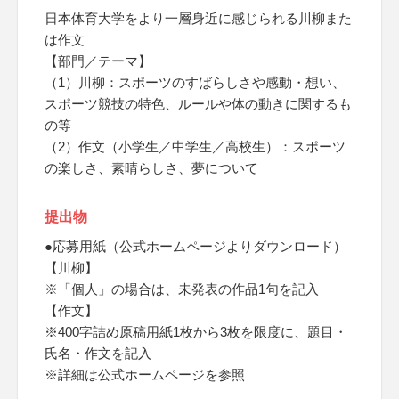
日本体育大学をより一層身近に感じられる川柳また
は作文
【部門／テーマ】
（1）川柳：スポーツのすばらしさや感動・想い、
スポーツ競技の特色、ルールや体の動きに関するも
の等
（2）作文（小学生／中学生／高校生）：スポーツ
の楽しさ、素晴らしさ、夢について
提出物
●応募用紙（公式ホームページよりダウンロード）
【川柳】
※「個人」の場合は、未発表の作品1句を記入
【作文】
※400字詰め原稿用紙1枚から3枚を限度に、題目・
氏名・作文を記入
※詳細は公式ホームページを参照