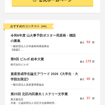
公式ホームページ
おすすめのコンテスト
[PR]
令和8年度 山火事予防ポスター用原画・標語
の募集
53
あと
日
一般財団法人日本森林林業振興会
【後援】
総務省消防庁、文部科学省、林野庁、全国森林組合連合
会、森林火災対策協会
第9回 ビルボ 絵本大賞
175
あと
日
株式会社ビルボ
資産形成学生論文アワード 2026《大学生・大
45
学院生限定》
あと
日
一般社団法人資産運用業協会
第25回 北区内田康夫ミステリー文学賞
37
あと
日
東京都北区
共催：公益財団法人北区文化振興財団