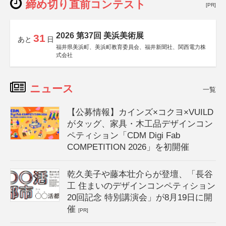
締め切り直前コンテスト
[PR]
2026 第37回 美浜美術展
31
あと
日
福井県美浜町、美浜町教育委員会、福井新聞社、関西電力株
式会社
ニュース
一覧
【公募情報】カインズ×コクヨ×VUILD
がタッグ、家具・木工品デザインコン
ペティション「CDM Digi Fab
COMPETITION 2026」を初開催
乾久美子や藤本壮介らが登壇、「長谷
工 住まいのデザインコンペティション
20回記念 特別講演会」が8月19日に開
催
[PR]