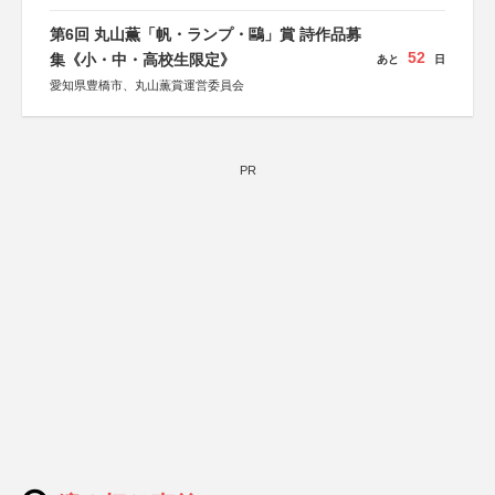
協力：一般財団法人内田康夫財団
協賛：株式会社実業之日本社
第6回 丸山薫「帆・ランプ・鷗」賞 詩作品募
52
集《小・中・高校生限定》
あと
日
愛知県豊橋市、丸山薫賞運営委員会
PR