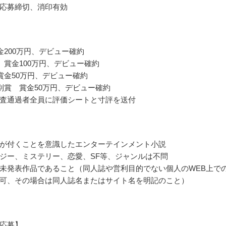
応募締切、消印有効
金200万円、デビュー確約
 賞金100万円、デビュー確約
賞金50万円、デビュー確約
別賞 賞金50万円、デビュー確約
査通過者全員に評価シートと寸評を送付
が付くことを意識したエンターテインメント小説
ジー、ミステリー、恋愛、SF等、ジャンルは不問
未発表作品であること（同人誌や営利目的でない個人のWEB上で
可、その場合は同人誌名またはサイト名を明記のこと）
応募】