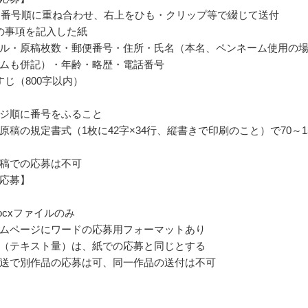
を番号順に重ね合わせ、右上をひも・クリップ等で綴じて送付
の事項を記入した紙
ル・原稿枚数・郵便番号・住所・氏名（本名、ペンネーム使用の
ムも併記）・年齢・略歴・電話番号
すじ（800字以内）
ジ順に番号をふること
原稿の規定書式（1枚に42字×34行、縦書きで印刷のこと）で70～1
稿での応募は不可
の応募】
c/docxファイルのみ
ムページにワードの応募用フォーマットあり
（テキスト量）は、紙での応募と同じとする
郵送で別作品の応募は可、同一作品の送付は不可