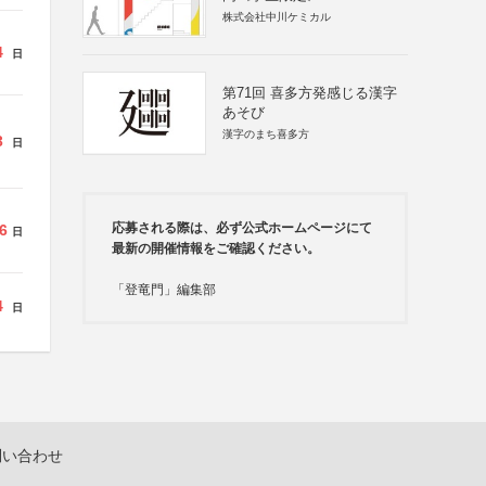
株式会社中川ケミカル
4
日
第71回 喜多方発感じる漢字
あそび
漢字のまち喜多方
3
日
応募される際は、必ず公式ホームページにて
6
日
最新の開催情報をご確認ください。
「登竜門」編集部
4
日
問い合わせ