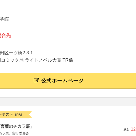
学館
問合先
区一ツ橋2-3-1
四コミック局 ライトノベル大賞 TR係
公式ホームページ
ンテスト
[PR]
と言葉のチカラ展」
12
あと
カラ展」実行委員会