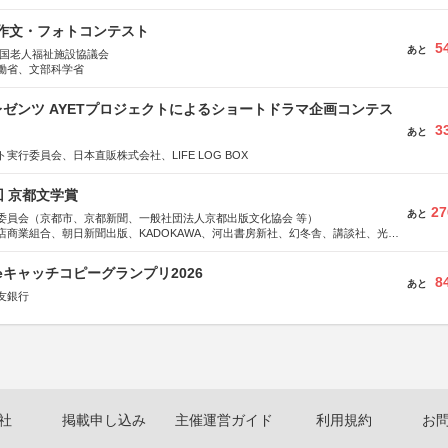
護作文・フォトコンテスト
5
あと
全国老人福祉施設協議会
働省、文部科学省
ゼンツ AYETプロジェクトによるショートドラマ企画コンテス
3
あと
実行委員会、日本直販株式会社、LIFE LOG BOX
回 京都文学賞
27
あと
委員会（京都市、京都新聞、一般社団法人京都出版文化協会 等）
店商業組合、朝日新聞出版、KADOKAWA、河出書房新社、幻冬舎、講談社、光文
学館、祥伝社、新潮社、淡交社、ちいさいミシマ社、徳間書店、早川書房、PHP
、文藝春秋、ポプラ社、毎日新聞出版
veキャッチコピーグランプリ2026
8
あと
友銀行
社
掲載申し込み
主催運営ガイド
利用規約
お