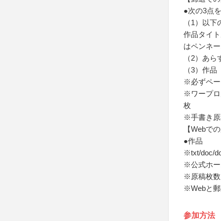
●次の3点
（1）以下
作品タイト
はペンネー
（2）あら
（3）作品
※必ずペー
※ワープロ
枚
※手書き原
【Webで
●作品
※txt/do
※公式ホー
※原稿枚数
※Webと
参加方法