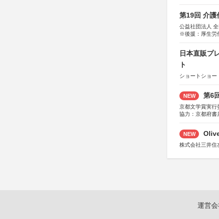
第19回 介
公益社団法人 
※後援：厚生労
日本直販プレ
ト
ショートショート
第6
NEW
京都文学賞実行
協力：京都府書
社、集英社、小
研究所、双葉社
Oli
NEW
株式会社三井住
運営会