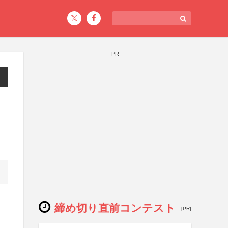
PR
締め切り直前コンテスト
[PR]