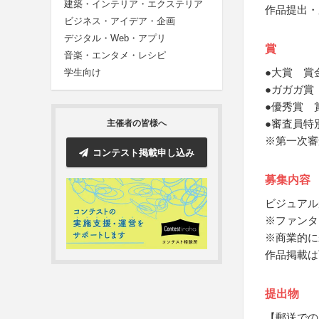
建築・インテリア・エクステリア
作品提出・
ビジネス・アイデア・企画
デジタル・Web・アプリ
賞
音楽・エンタメ・レシピ
●大賞 賞
学生向け
●ガガガ賞
●優秀賞 
●審査員特
主催者の皆様へ
※第一次審
コンテスト掲載申し込み
募集内容
ビジュアル
※ファンタ
※商業的に
作品掲載は
提出物
【郵送での