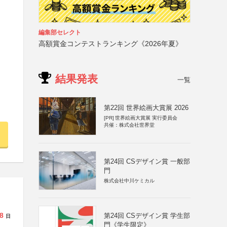
編集部セレクト
高額賞金コンテストランキング《2026年夏》
結果発表
一覧
第22回 世界絵画大賞展 2026
[PR]
世界絵画大賞展 実行委員会
共催：株式会社世界堂
第24回 CSデザイン賞 一般部
門
株式会社中川ケミカル
8
第24回 CSデザイン賞 学生部
日
門《学生限定》