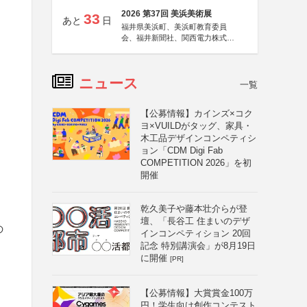
2026 第37回 美浜美術展
33
あと
日
福井県美浜町、美浜町教育委員
会、福井新聞社、関西電力株式会
社
ニュース
一覧
【公募情報】カインズ×コク
ヨ×VUILDがタッグ、家具・
木工品デザインコンペティシ
ョン「CDM Digi Fab
COMPETITION 2026」を初
開催
乾久美子や藤本壮介らが登
壇、「長谷工 住まいのデザ
の
インコンペティション 20回
記念 特別講演会」が8月19日
に開催
[PR]
【公募情報】大賞賞金100万
円！学生向け創作コンテスト