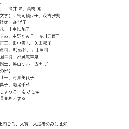
】
）：高井 泉、高橋 健
文学）：松岡頼詩子、茂吉雅典
靖雄、森 洋子
代、山中以都子
卓哉、中野たみ子、藤川五百子
正三、田中青志、矢田邦子
眞司、堀 敏雄、丸山重司
園幸月、恕風庵華泉
鵠士、奥山ゆい、古田 了
の部】
壮一、村瀬美代子
典子、瀬尾千草
しょうこ、南 さと奈
員兼務とする
1月上旬ごろ、入賞・入選者のみに通知