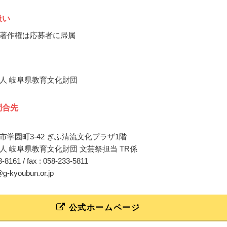
扱い
著作権は応募者に帰属
人 岐阜県教育文化財団
問合先
市学園町3-42 ぎふ清流文化プラザ1階
人 岐阜県教育文化財団 文芸祭担当 TR係
33-8161 / fax : 058-233-5811
@g-kyoubun.or.jp
公式ホームページ