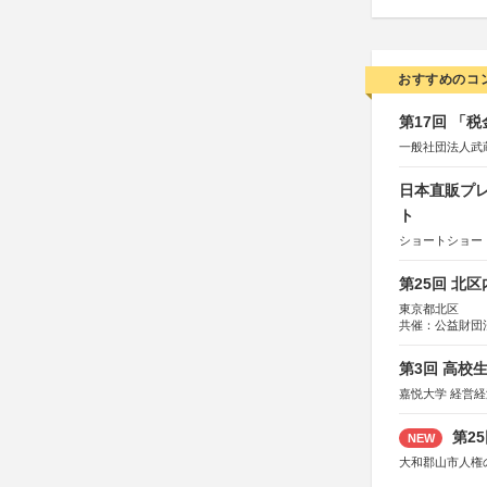
おすすめのコ
第17回 「
一般社団法人武
日本直販プレ
ト
ショートショート
第25回 北
東京都北区
共催：公益財団
協力：一般財団
協賛：株式会社
第3回 高校
嘉悦大学 経営
第2
NEW
大和郡山市人権