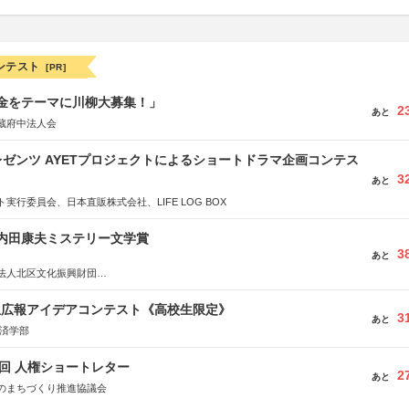
ンテスト
[PR]
税金をテーマに川柳大募集！」
2
あと
蔵府中法人会
ゼンツ AYETプロジェクトによるショートドラマ企画コンテス
3
あと
実行委員会、日本直販株式会社、LIFE LOG BOX
区内田康夫ミステリー文学賞
3
あと
法人北区文化振興財団
法人内田康夫財団
実業之日本社
生広報アイデアコンテスト《高校生限定》
3
あと
経済学部
5回 人権ショートレター
2
あと
のまちづくり推進協議会