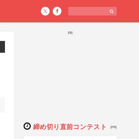
PR
締め切り直前コンテスト
[PR]