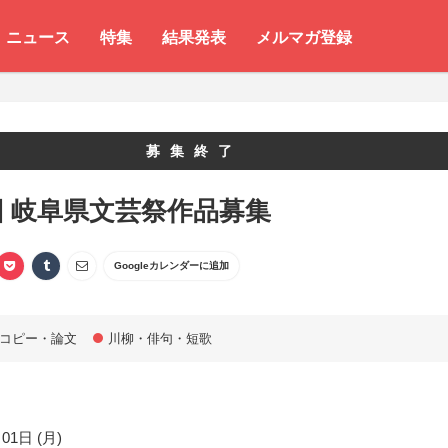
ニュース
特集
結果発表
メルマガ登録
募集終了
回 岐阜県文芸祭作品募集
Googleカレンダーに追加
コピー・論文
川柳・俳句・短歌
01日 (月)