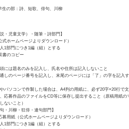
学生の部：詩、短歌、俳句、川柳
説・児童文学）・随筆・詩部門】
公式ホームページよりダウンロード）
人1部門につき1編（組）とする
収書のコピー
頭には題名のみを記入し、氏名や住所は記入しないこと
通しのページ番号を記入し、末尾のページには「了」の字を記入
やパソコンで作製した場合は、A4判の用紙に、必ず20字×20行で
、応募作品のファイルをCD等に保存し提出すること（原稿用紙の
しないこと）
句・川柳・狂俳・連句部門】
応募用紙（公式ホームページよりダウンロード）
人1部門につき1編（組）とする