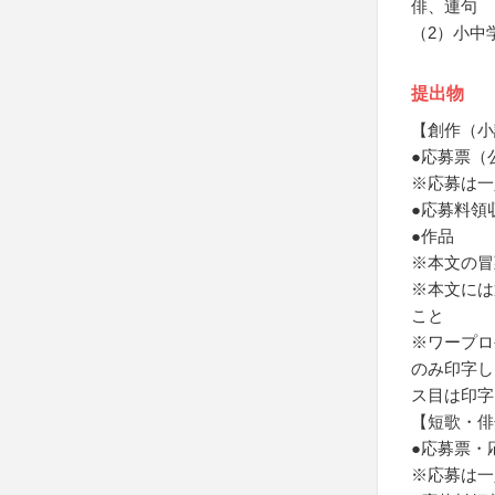
俳、連句
（2）小中
提出物
【創作（小
●応募票（
※応募は一
●応募料領
●作品
※本文の冒
※本文には
こと
※ワープロ
のみ印字し
ス目は印字
【短歌・俳
●応募票・
※応募は一