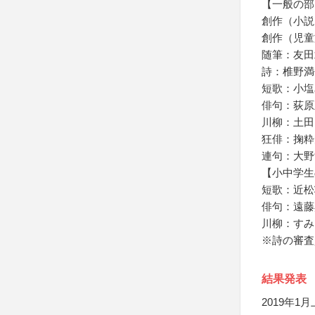
【一般の部
創作（小説
創作（児童
随筆：友田
詩：椎野満
短歌：小塩
俳句：荻原
川柳：土田
狂俳：掬粋
連句：大野
【小中学生
短歌：近松
俳句：遠藤
川柳：すみ
※詩の審査
結果発表
2019年