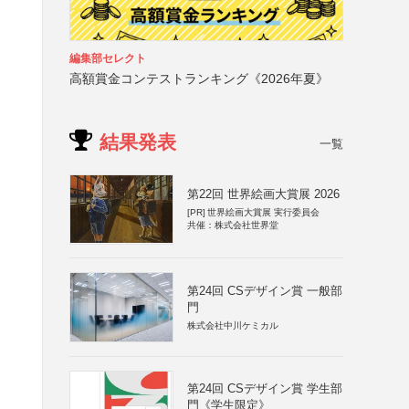
編集部セレクト
高額賞金コンテストランキング《2026年夏》
結果発表
一覧
第22回 世界絵画大賞展 2026
[PR]
世界絵画大賞展 実行委員会
共催：株式会社世界堂
第24回 CSデザイン賞 一般部
門
株式会社中川ケミカル
第24回 CSデザイン賞 学生部
門《学生限定》