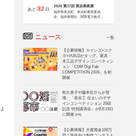
2026 第37回 美浜美術展
32
あと
日
福井県美浜町、美浜町教育委員
会、福井新聞社、関西電力株式会
社
ニュース
一覧
【公募情報】カインズ×コク
ヨ×VUILDがタッグ、家具・
木工品デザインコンペティシ
ョン「CDM Digi Fab
COMPETITION 2026」を初
開催
乾久美子や藤本壮介らが登
壇、「長谷工 住まいのデザ
インコンペティション 20回
によ
記念 特別講演会」が8月19日
に開催
[PR]
【公募情報】大賞賞金100万
円！学生向け創作コンテスト